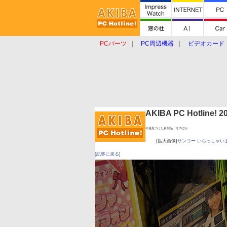
PCパーツ
PC周辺機器
ビデオカード
タブレット
おもしろグッズ
ショップ
AKIBA PC Hotline!
今週見つけた新製品：そのほか
[拡大画像]
サンコー いらっしゃいまセ
[記事に戻る]