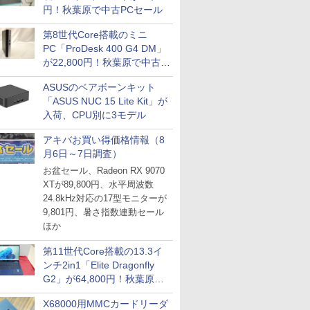
円！秋葉原で中古PCセール
第8世代Core搭載のミニ
PC「ProDesk 400 G4 DM」
が22,800円！秋葉原で中古
PCセール
ASUSのベアボーンキット
「ASUS NUC 15 Lite Kit」が
入荷、CPU別に3モデル
アキバお買い得価格情報（8
月6日～7日調査）
お盆セール、Radeon RX 9070
XTが89,800円、水平周波数
24.8kHz対応の17型モニターが
9,801円、暑さ指数連動セール
ほか
第11世代Core搭載の13.3イ
ンチ2in1「Elite Dragonfly
G2」が64,800円！秋葉原で
中古PCセール
X68000用MMCカードリーダ