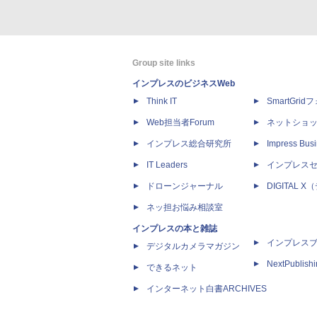
Group site links
インプレスのビジネスWeb
Think IT
SmartGri
Web担当者Forum
ネットショ
インプレス総合研究所
Impress Busi
IT Leaders
インプレス
ドローンジャーナル
DIGITAL
ネッ担お悩み相談室
インプレスの本と雑誌
インプレス
デジタルカメラマガジン
NextPublish
できるネット
インターネット白書ARCHIVES