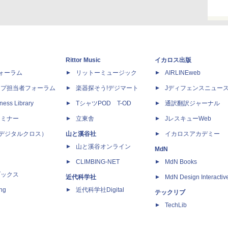
Rittor Music
イカロス出版
dフォーラム
リットーミュージック
AIRLINEweb
ップ担当者フォーラム
楽器探そう!デジマート
Jディフェンスニュー
ness Library
TシャツPOD T-OD
通訳翻訳ジャーナル
セミナー
立東舎
JレスキューWeb
 X（デジタルクロス）
山と溪谷社
イカロスアカデミー
山と溪谷オンライン
MdN
CLIMBING-NET
MdN Books
ブックス
近代科学社
MdN Design Interactiv
ing
近代科学社Digital
テックリブ
TechLib