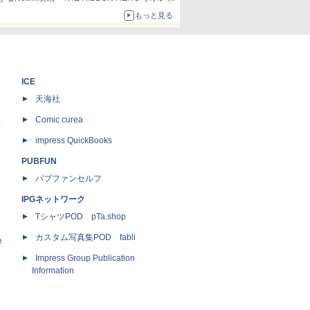
ーロー」本日配信開始
もっと見る
ICE
天海社
ス
Comic curea
impress QuickBooks
PUBFUN
パブファンセルフ
IPGネットワーク
TシャツPOD pTa.shop
カスタム写真集POD fabli
e
Impress Group Publication
Information