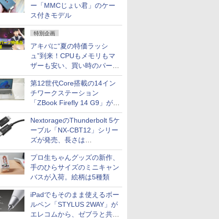
ー「MMCじょい君」のケー
ス付きモデル
特別企画
アキバに“夏の特価ラッシ
ュ”到来！CPUもメモリもマ
ザーも安い、買い時のパーツ
は？【8月7日(金)22時配信】
第12世代Core搭載の14イン
チワークステーション
「ZBook Firefly 14 G9」が
79,800円！秋葉原で中古PC
NextorageのThunderbolt 5ケ
セール
ーブル「NX-CBT12」シリー
ズが発売、長さは
30cm/50cm/1mの3種類
プロ生ちゃんグッズの新作、
手のひらサイズのミニキャン
バスが入荷。絵柄は5種類
iPadでもそのまま使えるボー
ルペン「STYLUS 2WAY」が
エレコムから、ゼブラと共同