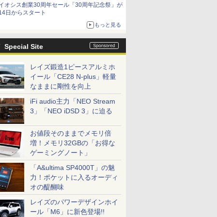
イオシス創業30周年セール「30周年記念祭」が
14日からスタート
もっと見る
Special Site
レイズ鍛造1ピースアルミホ
イール「CE28 N-plus」軽量
なままに剛性を向上
iFi audio主力「NEO Stream
3」「NEO iDSD 3」に迫る
お値段そのままでメモリ倍
増！メモリ32GBの「お得な
ゲーミングノート」
「A&ultima SP4000T」の魅
力！ポケットに入るオーディ
オの醍醐味
レイズのパワーデザインホイ
ール「M6」に新色登場!!