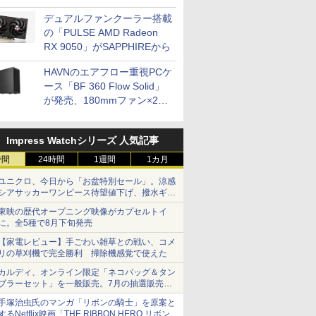
開発
デュアルファンクーラー搭載
の「PULSE AMD Radeon
RX 9050」がSAPPHIREから
HAVNのエアフロー重視PCケ
ース「BF 360 Flow Solid」
が発売、180mmファン×2搭
載
Impress Watchシリーズ 人気記事
時間
24時間
1週間
1カ月
ユニクロ、今日から「お盆特別セール」。涼感
シアサッカーワンピース待望値下げ、撥水ギア
ショーツは1990円に
東映の歴代オープニング映像がカプセルトイ
に。全5種で8月下旬発売
【家電レビュー】手ごわい雑草との戦い、コメ
リの草刈機で完全勝利 掃除機感覚で使えた
カルディ、オンライン限定「ネコバッグ＆タン
ブラーセット」を一般販売。7月の抽選販売の
当選無効分
手塚治虫氏のマンガ「リボンの騎士」を原案と
するNetflix映画「THE RIBBON HERO リボンヒ