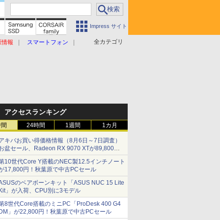
Impress サイト
全カテゴリ
原情報
スマートフォン
アクセスランキング
時間
24時間
1週間
1カ月
アキバお買い得価格情報（8月6日～7日調査）
お盆セール、Radeon RX 9070 XTが89,800
円、水平周波数24.8kHz対応の17型モニターが
第10世代Core Y搭載のNEC製12.5インチノート
9,801円、暑さ指数連動セール ほか
が17,800円！秋葉原で中古PCセール
ASUSのベアボーンキット「ASUS NUC 15 Lite
Kit」が入荷、CPU別に3モデル
第8世代Core搭載のミニPC「ProDesk 400 G4
DM」が22,800円！秋葉原で中古PCセール