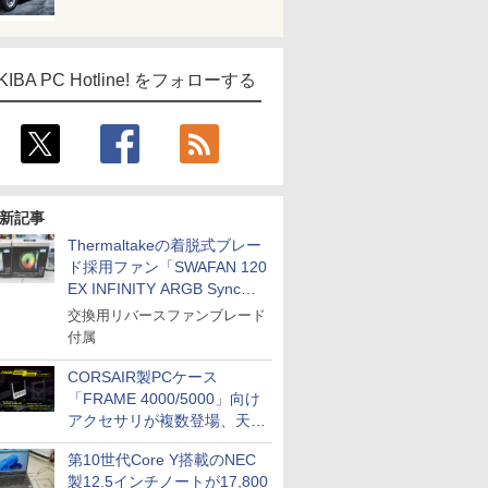
KIBA PC Hotline! をフォローする
新記事
Thermaltakeの着脱式ブレー
ド採用ファン「SWAFAN 120
EX INFINITY ARGB Sync」
に単品パッケージ
交換用リバースファンブレード
付属
CORSAIR製PCケース
「FRAME 4000/5000」向け
アクセサリが複数登場、天然
木製パネルや背面コネクタ対
第10世代Core Y搭載のNEC
応トレイなど
製12.5インチノートが17,800