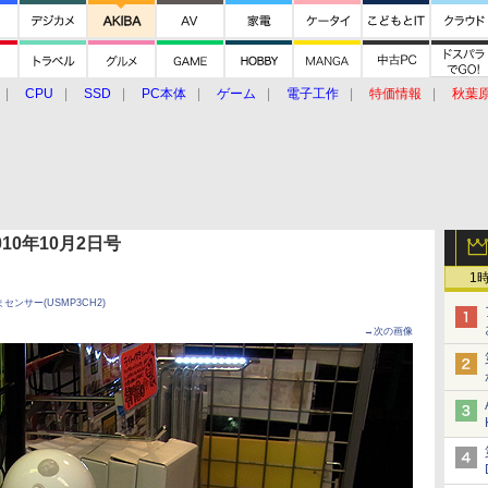
CPU
SSD
PC本体
ゲーム
電子工作
特価情報
秋葉
グルメ
イベント
価格動向
 2010年10月2日号
1
ンサー(USMP3CH2)
→次の画像