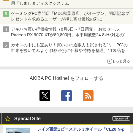
用「しましまディスクシステム」
ゲーミングPC専門店「MDL秋葉原店」がオープン、開店記念プ
レゼントを求めるユーザーが押し寄せ長蛇の列に
アキバお買い得価格情報（8月6日～7日調査） お盆セール、
Radeon RX 9070 XTが89,800円、水平周波数24.8kHz対応の17
型モニターが9,801円、暑さ指数連動セール ほか
カオスの中にも宝あり！買い手の通販力も試される“ミニPC”の
世界を覗いてみよう 価格帯別に仕様や特徴を整理、11製品をピ
ックアップ text by 石川 ひさよし
もっと見る
AKIBA PC Hotline! をフォローする
Special Site
レイズ鍛造1ピースアルミホイール「CE28 N-p