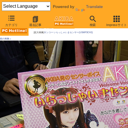
Powered by
Translate
AKIBA PC Hotline! 2010年10月2日号
カテゴリ
過去記事
検索
Impressサイト
今週見つけた新製品：そのほか
[拡大画像]
サンコー いらっしゃいまセンサー(USMP3CH2)
前の画像←