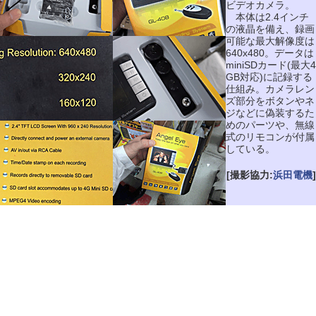
ビデオカメラ。
本体は2.4インチ
の液晶を備え、録画
可能な最大解像度は
640x480。データは
miniSDカード(最大4
GB対応)に記録する
仕組み。カメラレン
ズ部分をボタンやネ
ジなどに偽装するた
めのパーツや、無線
式のリモコンが付属
している。
[撮影協力:
浜田電機
]