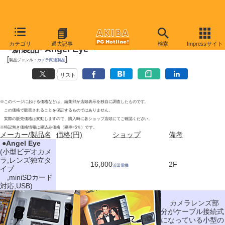
2010年10月9日号
カテゴリ
過去記事
検索
Impressサイト
-新製品- Angel Eye
[
]
製品ジャンル：
カメラ関連製品
リスト
※このページにおける価格などは、編集部が店頭表示を独自に調査したものです。
この価格で販売されることを保証するものではありません。
実際の販売価格は変動しますので、購入時に各ショップ店頭にてご確認ください。
※特記無き価格情報は税込み価格（税率=5％）です。
メーカー/製品名
価格(円)
ショップ
備考
|
●
Angel Eye
(小型ビデオカメ
ラ,レンズ独立タ
16,800
2F
浜田電機
イプ
,miniSDカード
対応,USB)
カメラレンズ部
分がケーブル接続式
になっている小型の