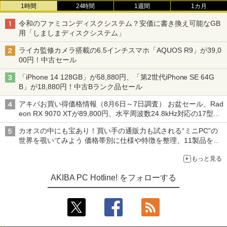
1時間
24時間
1週間
1カ月
令和のファミコンディスクシステム？安価に書き換え可能なGB
用「しましまディスクシステム」
ライカ監修カメラ搭載の6.5インチスマホ「AQUOS R9」が39,0
00円！中古セール
「iPhone 14 128GB」が58,880円、「第2世代iPhone SE 64G
B」が18,880円！中古Bランク品セール
アキバお買い得価格情報（8月6日～7日調査） お盆セール、Rad
eon RX 9070 XTが89,800円、水平周波数24.8kHz対応の17型モ
ニターが9,801円、暑さ指数連動セール ほか
カオスの中にも宝あり！買い手の通販力も試される“ミニPC”の
世界を覗いてみよう 価格帯別に仕様や特徴を整理、11製品をピ
ックアップ text by 石川 ひさよし
もっと見る
AKIBA PC Hotline! をフォローする