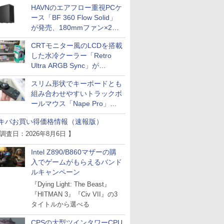
HAVNのエアフロー重視PCケ
ス
Comic curea
ース「BF 360 Flow Solid」
impress QuickBooks
が発売、180mmファン×2搭
載
PUBFUN
CRTモニター風のLCDを搭載
パブファンセルフ
した水冷クーラー「Retro
Ultra ARGB Sync」が
IPGネットワーク
Thermaltakeから
TシャツPOD pTa.shop
スリム形状でキーボードとも
組み合わせやすいトラックボ
カスタム写真集POD fabli
ve
ールマウス「Nape Pro」が
Impress Group Publication Informa
Keychronから
tion
キバお買い得価格情報（速報版）
 調査日：2026年8月6日 】
Intel Z890/B860マザーの購
入でゲームがもらえるバンド
ルキャンペーン
『Dying Light: The Beast』
『HITMAN 3』『Civ VII』の3
タイトルから選べる
CPSの大型ツインタワーCPU