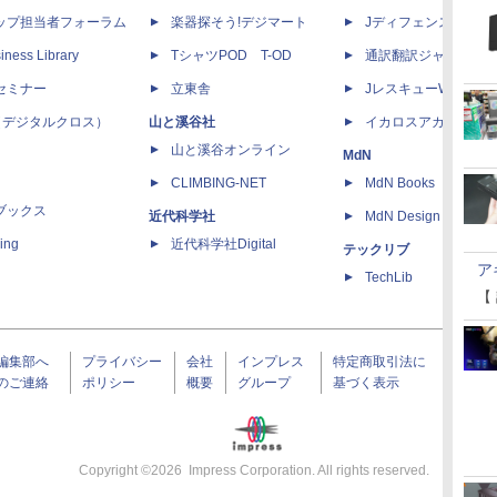
ップ担当者フォーラム
楽器探そう!デジマート
Jディフェンスニュー
iness Library
TシャツPOD T-OD
通訳翻訳ジャーナル
セミナー
立東舎
JレスキューWeb
 X（デジタルクロス）
山と溪谷社
イカロスアカデミー
山と溪谷オンライン
MdN
CLIMBING-NET
MdN Books
ブックス
近代科学社
MdN Design Interacti
ing
近代科学社Digital
テックリブ
ア
TechLib
【
編集部へ
プライバシー
会社
インプレス
特定商取引法に
のご連絡
ポリシー
概要
グループ
基づく表示
Copyright ©
2026
Impress Corporation. All rights reserved.