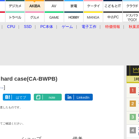
CPU
SSD
PC本体
ゲーム
電子工作
特価情報
秋葉
グルメ
イベント
価格動向
hard case(CA-BWPB)
1
]
リー
はてブ
note
LinkedIn
査したものです。
てご確認ください。
ショップ
備考