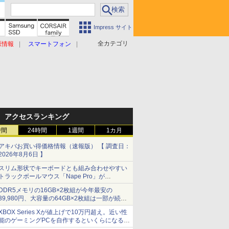
Impress サイト
全カテゴリ
原情報
スマートフォン
アクセスランキング
時間
24時間
1週間
1カ月
アキバお買い得価格情報（速報版） 【 調査日：
2026年8月6日 】
スリム形状でキーボードとも組み合わせやすい
トラックボールマウス「Nape Pro」が
Keychronから
DDR5メモリの16GB×2枚組が今年最安の
39,980円、大容量の64GB×2枚組は一部が続騰
[8月前半のメモリ価格]
XBOX Series Xが値上げで10万円超え。近い性
能のゲーミングPCを自作するといくらになる？
【石田賀津男の『酒の肴にPCゲーム』】