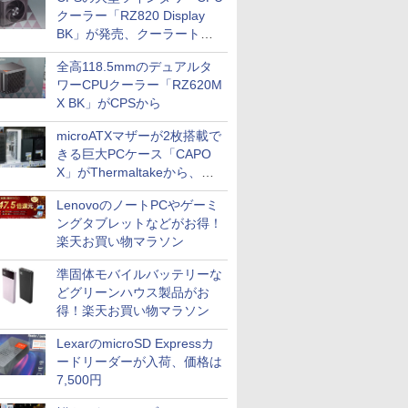
クーラー「RZ820 Display
BK」が発売、クーラートッ
プに5インチ液晶搭載
全高118.5mmのデュアルタ
ワーCPUクーラー「RZ620M
X BK」がCPSから
microATXマザーが2枚搭載で
きる巨大PCケース「CAPO
X」がThermaltakeから、カ
ラーは2色
LenovoのノートPCやゲーミ
ングタブレットなどがお得！
楽天お買い物マラソン
準固体モバイルバッテリーな
どグリーンハウス製品がお
得！楽天お買い物マラソン
LexarのmicroSD Expressカ
ードリーダーが入荷、価格は
7,500円