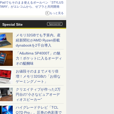
iPadでもそのまま使えるボールペン「STYLUS
2WAY」がエレコムから、ゼブラと共同開発
もっと見る
Special Site
メモリ32GBでも予算内。産
経新聞社がAMD Ryzen搭載
dynabookを2千台導入
「A&ultima SP4000T」の魅
力！ポケットに入るオーディ
オの醍醐味
お値段そのままでメモリ倍
増！メモリ32GBの「お得な
ゲーミングノート」
クリエイティブが作った2万
円台の“小さなピュアオーデ
ィオスピーカー”
ハイグレードテレビ「TCL
Q7D Pro」。圧巻の色彩美で