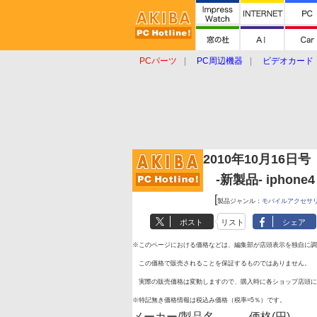
PCパーツ
PC周辺機器
ビデオカード
タブレット
おもしろグッズ
ショップ
2010年10月16日号
-新製品- iphone4 
[
製品ジャンル：
モバイルアクセサ
ポスト
リスト
シェア
※このページにおける価格などは、編集部が店頭表示を独自に調
この価格で販売されることを保証するものではありません。
実際の販売価格は変動しますので、購入時に各ショップ店頭に
※特記無き価格情報は税込み価格（税率=5％）です。
メーカー/製品名
価格(円)