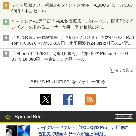
ライカ監修カメラ搭載の6.5インチスマホ「AQUOS R9」が39,0
00円！中古セール
ゲーミングPC専門店「MDL秋葉原店」がオープン、開店記念プ
レゼントを求めるユーザーが押し寄せ長蛇の列に
アキバお買い得価格情報（8月6日～7日調査） お盆セール、Rad
eon RX 9070 XTが89,800円、水平周波数24.8kHz対応の17型モ
ニターが9,801円、暑さ指数連動セール ほか
「iPhone 14 128GB」が58,880円、「第2世代iPhone SE 64G
B」が18,880円！中古Bランク品セール
もっと見る
AKIBA PC Hotline! をフォローする
Special Site
ハイグレードテレビ「TCL Q7D Pro」。圧巻の
色彩美で映画＆ゲームが極上体験に