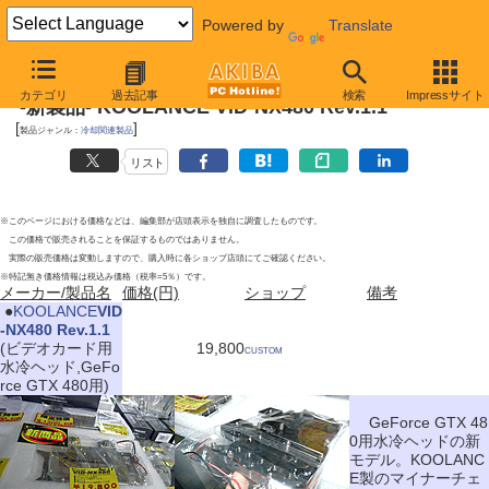
Powered by
Translate
2010年10月16日号
カテゴリ
過去記事
検索
Impressサイト
-新製品- KOOLANCE VID-NX480 Rev.1.1
[
]
製品ジャンル：
冷却関連製品
リスト
※このページにおける価格などは、編集部が店頭表示を独自に調査したものです。
この価格で販売されることを保証するものではありません。
実際の販売価格は変動しますので、購入時に各ショップ店頭にてご確認ください。
※特記無き価格情報は税込み価格（税率=5％）です。
メーカー/製品名
価格(円)
ショップ
備考
|
●
KOOLANCE
VID
-NX480 Rev.1.1
(ビデオカード用
19,800
CUSTOM
水冷ヘッド,GeFo
rce GTX 480用)
GeForce GTX 48
0用水冷ヘッドの新
モデル。KOOLANC
E製のマイナーチェ