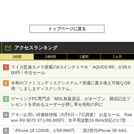
トップページに戻る
アクセスランキング
1時間
24時間
1週間
1カ月
ライカ監修カメラ搭載の6.5インチスマホ「AQUOS R9」が39,0
00円！中古セール
令和のファミコンディスクシステム？安価に書き換え可能なGB
用「しましまディスクシステム」
ゲーミングPC専門店「MDL秋葉原店」がオープン、開店記念プ
レゼントを求めるユーザーが押し寄せ長蛇の列に
アキバお買い得価格情報（8月6日～7日調査） お盆セール、Rad
eon RX 9070 XTが89,800円、水平周波数24.8kHz対応の17型モ
ニターが9,801円、暑さ指数連動セール ほか
「iPhone 14 128GB」が58,880円、「第2世代iPhone SE 64G