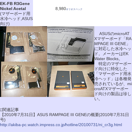
EK-FB R3Gene
Nickel Acetal
8,980
オリオスペック
(マザーボード用
水冷ヘッド,ASUS
向け)
ASUSのmicroAT
Xマザーボード「RA
MPAGE III GENE」
に対応した水冷ヘッ
ド。メーカーはEK
Water Blocks。
特定のマザーボー
ド向けに特化した
「マザーボード用水
冷ヘッド」は各種発
売されているが、mi
croATXマザーボー
ド向けの製品は珍し
い。
□関連記事
【2010年7月31日】ASUS RAMPAGE III GENEの概要(2010年7月31日
号)
http://akiba-pc.watch.impress.co.jp/hotline/20100731/ni_cr3g.html