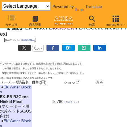
Powered by
Translate
2010年10月30日号
カテゴリ
過去記事
検索
Impressサイト
-新製品- EK Water Blocks EK-FB R3Gene Nickel Pl
exi
[
]
製品ジャンル：
冷却関連製品
リスト
※このページにおける価格などは、編集部が店頭表示を独自に調査したものです。
この価格で販売されることを保証するものではありません。
実際の販売価格は変動しますので、購入時に各ショップ店頭にてご確認ください。
※特記無き価格情報は税込み価格（税率=5％）です。
メーカー/製品名
価格(円)
ショップ
備考
|
●
EK Water Block
s
EK-FB R3Gene
Nickel Plexi
8,780
オリオスペック
(マザーボード用
水冷ヘッド,ASUS
向け)
|
●
EK Water Block
s