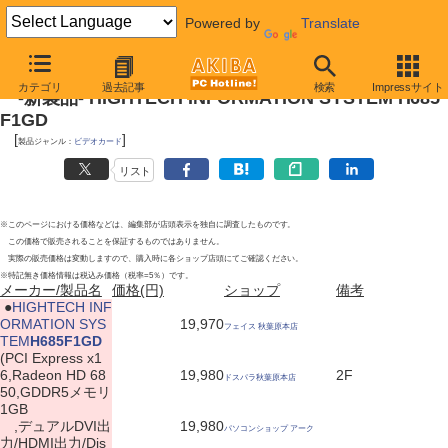
Powered by
Translate
2010年10月30日号
カテゴリ
過去記事
検索
Impressサイト
-新製品- HIGHTECH INFORMATION SYSTEM H685
F1GD
[
]
製品ジャンル：
ビデオカード
リスト
※このページにおける価格などは、編集部が店頭表示を独自に調査したものです。
この価格で販売されることを保証するものではありません。
実際の販売価格は変動しますので、購入時に各ショップ店頭にてご確認ください。
※特記無き価格情報は税込み価格（税率=5％）です。
メーカー/製品名
価格(円)
ショップ
備考
|
●
HIGHTECH INF
ORMATION SYS
19,970
フェイス 秋葉原本店
TEM
H685F1GD
(PCI Express x1
6,Radeon HD 68
19,980
2F
ドスパラ秋葉原本店
50,GDDR5メモリ
1GB
,デュアルDVI出
19,980
パソコンショップ アーク
力/HDMI出力/Dis