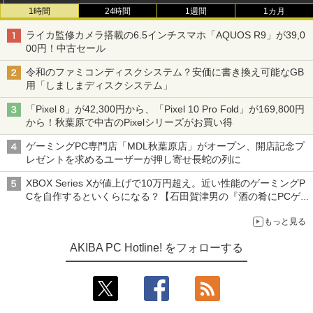
1時間
24時間
1週間
1カ月
ライカ監修カメラ搭載の6.5インチスマホ「AQUOS R9」が39,0
00円！中古セール
令和のファミコンディスクシステム？安価に書き換え可能なGB
用「しましまディスクシステム」
「Pixel 8」が42,300円から、「Pixel 10 Pro Fold」が169,800円
から！秋葉原で中古のPixelシリーズがお買い得
ゲーミングPC専門店「MDL秋葉原店」がオープン、開店記念プ
レゼントを求めるユーザーが押し寄せ長蛇の列に
XBOX Series Xが値上げで10万円超え。近い性能のゲーミングP
Cを自作するといくらになる？【石田賀津男の『酒の肴にPCゲ
ーム』】
もっと見る
AKIBA PC Hotline! をフォローする