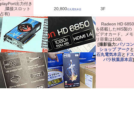
playPort出力付き
,隣接スロット
20,800
3F
石丸電気本店
占有)
Radeon HD 6850
を搭載したHIS製の
ビデオカード。メモ
リ容量は1GB。
[撮影協力:
パソコン
ショップ アーク
と
石丸電気本店
と
ドス
パラ秋葉原本店
]