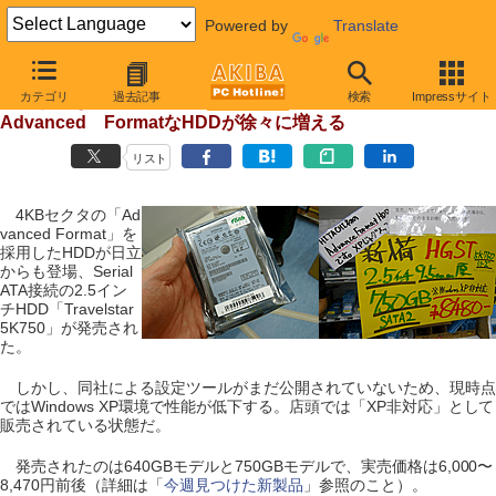
Powered by
Translate
【 2010年11月6日号 】
カテゴリ
過去記事
検索
Impressサイト
日立からも「XP非対応」なHDDが発売、
Advanced FormatなHDDが徐々に増える
リスト
4KBセクタの「Ad
vanced Format」を
採用したHDDが日立
からも登場、Serial
ATA接続の2.5イン
チHDD「Travelstar
5K750」が発売され
た。
しかし、同社による設定ツールがまだ公開されていないため、現時点
ではWindows XP環境で性能が低下する。店頭では「XP非対応」として
販売されている状態だ。
発売されたのは640GBモデルと750GBモデルで、実売価格は6,000〜
8,470円前後（詳細は「
今週見つけた新製品
」参照のこと）。