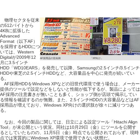
物理セクタを従来
の512バイトから
4KBに拡張した
Advanced
Format（以下AF）
を採用するHDDにつ
いては、Western
Digitalが2009年12
AF採用品の告知例
「XP向け」
月に3.5インチ
HDD「WD10EARS」を発売して以降、Samsungの2.5インチ/3.5インチ
HDDや東芝の2.5インチHDDなど、大容量品を中心に発売が続いてい
る。
AF採用HDDをWindows XPなどの旧世代環境で使う場合は、メーカー
提供のツールで設定などをしないと性能が低下するが、製品によっては
AF採用の注意書きが無いことも多く、ショップ側が店頭で掲示してい
る情報を確認するのが無難。また、2.5インチHDDの大容量品などはAF
採用品が増えており、Windows XP向けの選択肢が徐々に減りつつあ
る。
なお、今回の製品に関しては、日立による設定ツール「Hitachi Align
Tool」が未公開という状況。同社は10月29日（金）にツールを公開す
るとしていたものの、11月5日（金）時点でも公開されておらず、現時
点では実質的にWindows XP環境で使用できない状態だ。