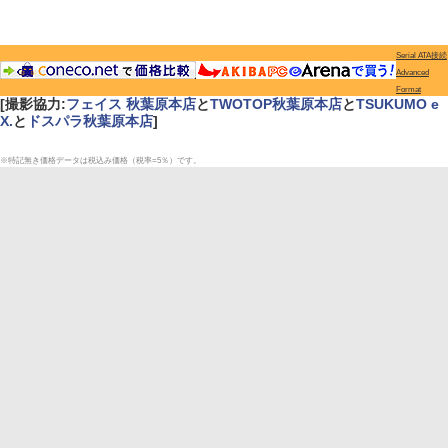
Serial ATA接続
Advanced
Format
[撮影協力:
フェイス 秋葉原本店
と
TWOTOP秋葉原本店
と
TSUKUMO e
X.
と
ドスパラ秋葉原本店
]
※特記無き価格データは税込み価格（税率=5％）です。