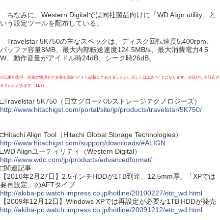
ちなみに、Western Digitalでは同社製品向けに「WD Align utility」と
いう設定ツールを配布している。
Travelstar 5K750の主なスペックは、ディスク回転速度5,400rpm、
バッファ容量8MB、最大内部転送速度124.5MB/s、最大消費電力4.5
W、動作音量がアイドル時24dB、シーク時26dB。
※記事初出時、従来の物理セクタ長を256バイトと記載しておりましたが、正しくは512バイトになります。お詫びして訂正さ
せていただきます（11/7）。
□Travelstar 5K750（日立グローバルストレージテクノロジーズ）
http://www.hitachigst.com/portal/site/jp/products/travelstar/5K750/
□Hitachi Align Tool（Hitachi Global Storage Technologies）
http://www.hitachigst.com/support/downloads/#ALIGN
□WD Alignユーティリティ（Western Digital）
http://www.wdc.com/jp/products/advancedformat/
□関連記事
【2010年2月27日】2.5インチHDDが1TB到達、12.5mm厚、「XPでは
要再設定」のAFTタイプ
http://akiba-pc.watch.impress.co.jp/hotline/20100227/etc_wd.html
【2009年12月12日】Windows XPでは再設定が必要な1TB HDDが発売
http://akiba-pc.watch.impress.co.jp/hotline/20091212/etc_wd.html