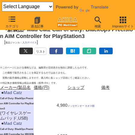
Powered by
Translate
2010年11月6日号
カテゴリ
過去記事
検索
Impressサイト
-新製品- Mad Catz Call of Duty: BlackOps Precisio
n AIM Controller for PlayStation3
[
]
製品ジャンル：
入力デバイス
リスト
※このページにおける価格などは、編集部が店頭表示を独自に調査したものです。
この価格で販売されることを保証するものではありません。
実際の販売価格は変動しますので、購入時に各ショップ店頭にてご確認ください。
※特記無き価格情報は税込み価格（税率=5％）です。
メーカー/製品名
価格(円)
ショップ
備考
|
●
Mad Catz
Call of Duty: BlackOps Precisi
on AIM Controller for PlayStat
4,980
メッセサンオー カオス館
ion3
(ワイヤレスゲー
ムパッド,USB)
|
●
Mad Catz
Call of Duty: BlackOps Precisi
on AIM Controller for XBOX36