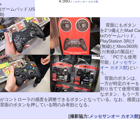
4,980
メッセサンオー カオス館
0
(ゲームパッド,US
B)
背面にもボタン
を2つ備えたMad Ca
tzのゲームパッド。
PlayStation 3向け
(無線)とXbox360向
け(有線)の製品だ
が、「PCでも使用
可能」(
メッセサン
オー カオス館
)とい
う。
背面のボタンは、
一方が特定のキーを
割り当てて使用可能
なボタン、もう一方
がコントローラの感度を調整できるボタンとなっている。なお、感度は
背面のボタンを押している間のみ有効となる。
[撮影協力:
メッセサンオー カオス館
]