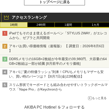
トップページに戻る
アクセスランキング
1時間
24時間
1週間
1カ月
iPadでもそのまま使えるボールペン「STYLUS 2WAY」がエレコ
ムから、ゼブラと共同開発
アキバお買い得価格情報（速報版） 【 調査日：2026年8月6日
】
DDR5メモリの16GB×2枚組が今年最安の39,980円、大容量の64
GB×2枚組は一部が続騰 [8月前半のメモリ価格]
アキバに“夏の特価ラッシュ”到来！CPUもメモリもマザーも安
い、買い時のパーツは？【8月7日(金)22時配信】
スリム形状でキーボードとも組み合わせやすいトラックボールマ
ウス「Nape Pro」がKeychronから
もっと見る
AKIBA PC Hotline! をフォローする