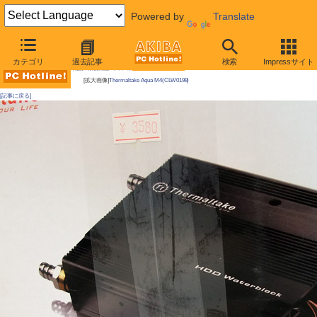
Powered by
Translate
AKIBA PC Hotline! 2010年11月13日号
カテゴリ
過去記事
検索
Impressサイト
今週見つけた新製品：ファン/冷却関連製品
[拡大画像]
Thermaltake Aqua M4(CLW0198)
[記事に戻る]