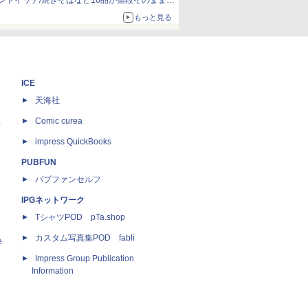
ンドイッチ/焼きそばなど16品が値段そのままで
ボリュームアップ
もっと見る
ICE
天海社
ス
Comic curea
impress QuickBooks
PUBFUN
パブファンセルフ
IPGネットワーク
TシャツPOD pTa.shop
カスタム写真集POD fabli
e
Impress Group Publication
Information