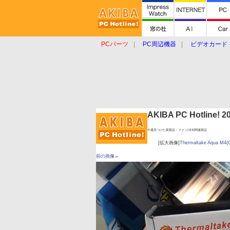
PCパーツ
PC周辺機器
ビデオカード
タブレット
おもしろグッズ
ショップ
AKIBA PC Hotline!
今週見つけた新製品：ファン/冷却関連製品
[拡大画像]
Thermaltake Aqua M4(
前の画像←