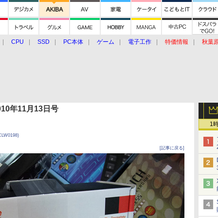
CPU
SSD
PC本体
ゲーム
電子工作
特価情報
秋葉
グルメ
イベント
価格動向
 2010年11月13日号
1
CLW0198)
[記事に戻る]