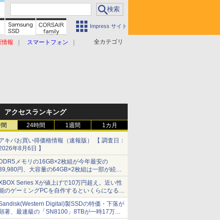
Impress サイト
全カテゴリ
原情報
スマートフォン
アクセスランキング
時間
24時間
1週間
1カ月
アキバお買い得価格情報（速報版） 【 調査日：
2026年8月6日 】
DDR5メモリの16GB×2枚組が今年最安の
39,980円、大容量の64GB×2枚組は一部が続騰
[8月前半のメモリ価格]
XBOX Series Xが値上げで10万円超え。近い性
能のゲーミングPCを自作するといくらになる？
【石田賀津男の『酒の肴にPCゲーム』】
Sandisk(Western Digital)製SSDの特価・下落が
顕著、最速級の「SN8100」8TBが一時17万円
割れ [8月前半のSSD価格]