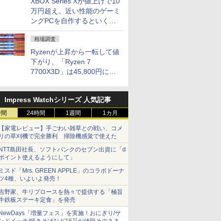
XBOX Series Xが値上げで10
万円超え。近い性能のゲーミ
ングPCを自作するといくら
になる？
相場調査
Ryzenが上昇から一転して値
下がり、「Ryzen 7
7700X3D」は45,800円に急
落し「Ryzen 7 7800X3D」
との価格逆転解消 [8月前半の
Impress Watchシリーズ 人気記事
CPU価格]
時間
24時間
1週間
1カ月
【家電レビュー】手ごわい雑草との戦い、コメ
リの草刈機で完全勝利 掃除機感覚で使えた
NTT島田社長、ソフトバンクのセブン出資に「d
ポイント使えるようにして」
ミスド「Mrs. GREEN APPLE」のコラボドーナ
ツ4種、いよいよ発売！
吉野家、牛リブロースを熱々で提供する「極旨
牛鉄板ステーキ定食」を発売
NewDays「増量フェス」を実施！おにぎり/サ