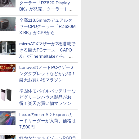
クーラー「RZ820 Display
BK」が発売、クーラートッ
プに5インチ液晶搭載
全高118.5mmのデュアルタ
ワーCPUクーラー「RZ620M
X BK」がCPSから
microATXマザーが2枚搭載で
きる巨大PCケース「CAPO
X」がThermaltakeから、カ
ラーは2色
LenovoのノートPCやゲーミ
ングタブレットなどがお得！
楽天お買い物マラソン
準固体モバイルバッテリーな
どグリーンハウス製品がお
得！楽天お買い物マラソン
LexarのmicroSD Expressカ
ードリーダーが入荷、価格は
7,500円
鮮やかなマルチゾーンRGBラ