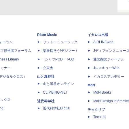
Rittor Music
イカロス出版
dフォーラム
リットーミュージック
AIRLINEweb
ップ担当者フォーラム
楽器探そう!デジマート
Jディフェンスニュー
ness Library
TシャツPOD T-OD
通訳翻訳ジャーナル
セミナー
立東舎
JレスキューWeb
 X（デジタルクロス）
山と溪谷社
イカロスアカデミー
山と溪谷オンライン
MdN
CLIMBING-NET
MdN Books
ブックス
近代科学社
MdN Design Interactiv
ing
近代科学社Digital
テックリブ
TechLib