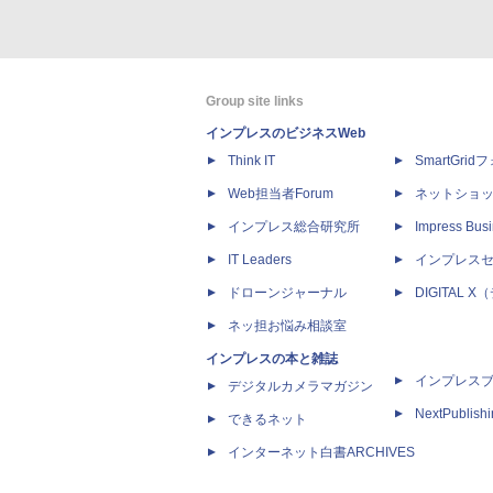
Group site links
インプレスのビジネスWeb
Think IT
SmartGri
Web担当者Forum
ネットショ
インプレス総合研究所
Impress Busi
IT Leaders
インプレス
ドローンジャーナル
DIGITAL
ネッ担お悩み相談室
インプレスの本と雑誌
インプレス
デジタルカメラマガジン
NextPublish
できるネット
インターネット白書ARCHIVES