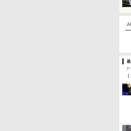
A
最
ア
【