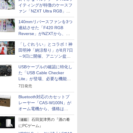
イティングが特徴のケースフ
ァン「NZXT Ultra RGB」が
発売、計8製品
140mmリバースファンを3つ
連結させた「F420 RGB
Reverse」がNZXTから、単
一フレーム採用
「しぐれうい」とコラボ！神
田明神「納涼祭り」が8月7日
～9日に開催、アニソン盆踊
りや屋台グルメなどもあり
USBケーブルの確認に特化し
た「USB Cable Checker
Lite」が登場、必要な機能を
凝縮しコンパクトに
7日発売
Bluetooth対応のカセットプ
レーヤー「CAS-W100N」が
オーム電機から、価格は
5,940円
石田賀津男の『酒の肴
連載
にPCゲーム』