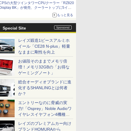
CPSの大型ツインタワーCPUクーラー「RZ820
Display BK」が発売、クーラートップに5イン
チ液晶搭載
もっと見る
Special Site
レイズ鍛造1ピースアルミホ
イール「CE28 N-plus」軽量
なままに剛性を向上
お値段そのままでメモリ倍
増！メモリ32GBの「お得な
ゲーミングノート」
総合オーディオブランドに進
化するSHANLINGとは何者
か？
エントリーなのに脅威の実
力!「Osprey」Noble Audioワ
イヤレスイヤフォン4機種を
一気に聴く
レイズのプレミアムカー向け
ブランドHOMURAから