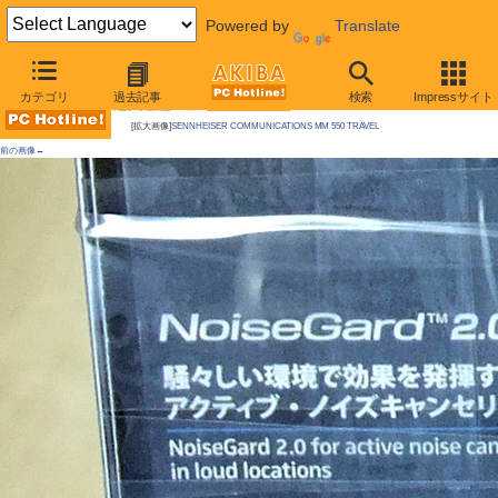
Powered by
Translate
AKIBA PC Hotline! 2010年11月13日号
カテゴリ
過去記事
検索
Impressサイト
今週見つけた新製品：コミュニケーション関連機器
[拡大画像]
SENNHEISER COMMUNICATIONS MM 550 TRAVEL
前の画像←