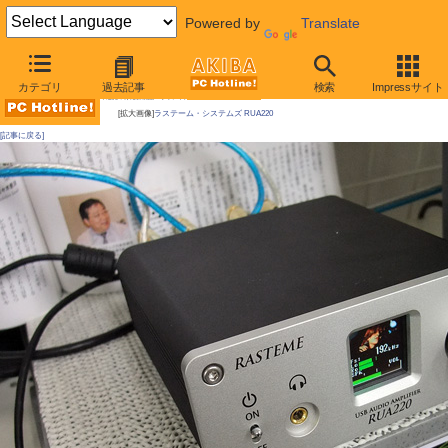
Powered by
Translate
AKIBA PC Hotline! 2010年11月13日号
カテゴリ
過去記事
検索
Impressサイト
今週見つけた新製品：サウンド関連製品
[拡大画像]
ラステーム・システムズ RUA220
[記事に戻る]