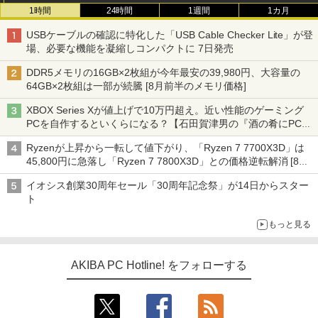
1時間
24時間
1週間
1カ月
USBケーブルの確認に特化した「USB Cable Checker Lite」が登
場、必要な機能を凝縮しコンパクトに 7日発売
DDR5メモリの16GB×2枚組が今年最安の39,980円、大容量の
64GB×2枚組は一部が続騰 [8月前半のメモリ価格]
XBOX Series Xが値上げで10万円超え。近い性能のゲーミング
PCを自作するといくらになる？【石田賀津男の『酒の肴にPCゲ
ーム』】
Ryzenが上昇から一転して値下がり、「Ryzen 7 7700X3D」は
45,800円に急落し「Ryzen 7 7800X3D」との価格逆転解消 [8月
前半のCPU価格]
イオシス創業30周年セール「30周年記念祭」が14日からスター
ト
もっと見る
AKIBA PC Hotline! をフォローする