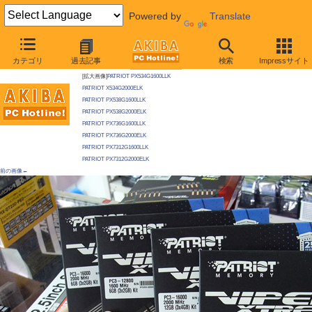
Powered by
Translate
AKIBA PC Hotline! 2010年11月13日号
カテゴリ
過去記事
検索
Impressサイト
今週見つけた新製品：メモリ/関連製品
[拡大画像]
PATRIOT PX534G1600LLK
PATRIOT X534G2000ELK
PATRIOT PX538G1600LLK
PATRIOT PX538G2000ELK
PATRIOT PX736G1600LLK
PATRIOT PX736G2000ELK
PATRIOT PX7312G1600LLK
PATRIOT PX7312G2000ELK
前の画像←