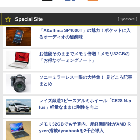
Special Site
「A&ultima SP4000T」の魅力！ポケットに入
るオーディオの醍醐味
お値段そのままでメモリ倍増！メモリ32GBの
「お得なゲーミングノート」
ソニーミラーレス一眼の大特集！ 見どころ記事
まとめ
レイズ鍛造1ピースアルミホイール「CE28 N-p
lus」軽量なままに剛性を向上
メモリ32GBでも予算内。産経新聞社がAMD R
yzen搭載dynabookを2千台導入