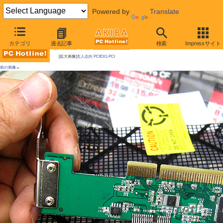
Powered by
Translate
AKIBA PC Hotline! 2010年11月13日号
カテゴリ
過去記事
検索
Impressサイト
今週見つけた新製品：そのほかの拡張カード
[拡大画像]
玄人志向 PCIEX1-PCI
前の画像←