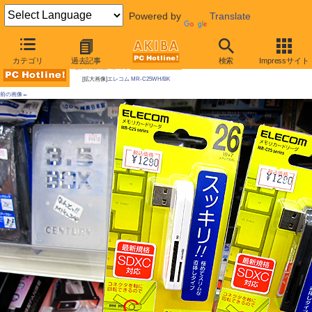
Powered by
Translate
AKIBA PC Hotline! 2010年11月13日号
カテゴリ
過去記事
検索
Impressサイト
今週見つけた新製品：カードリーダー関連機器
[拡大画像]
エレコム MR-C25WH/BK
前の画像←