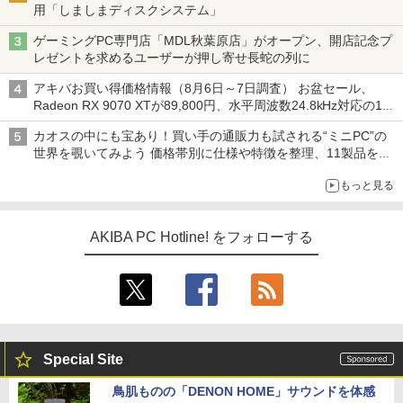
用「しましまディスクシステム」
ゲーミングPC専門店「MDL秋葉原店」がオープン、開店記念プ
レゼントを求めるユーザーが押し寄せ長蛇の列に
アキバお買い得価格情報（8月6日～7日調査） お盆セール、
Radeon RX 9070 XTが89,800円、水平周波数24.8kHz対応の17
型モニターが9,801円、暑さ指数連動セール ほか
カオスの中にも宝あり！買い手の通販力も試される“ミニPC”の
世界を覗いてみよう 価格帯別に仕様や特徴を整理、11製品をピ
ックアップ text by 石川 ひさよし
もっと見る
AKIBA PC Hotline! をフォローする
Special Site
鳥肌ものの「DENON HOME」サウンドを体感