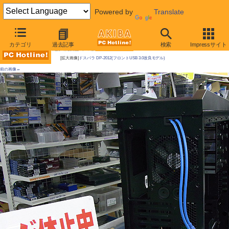
Powered by
Translate
AKIBA PC Hotline! 2010年11月13日号
カテゴリ
過去記事
検索
Impressサイト
今週見つけた新製品：ケース類/関連製品
[拡大画像]
ドスパラ DP-2012(フロントUSB 3.0改良モデル)
前の画像←