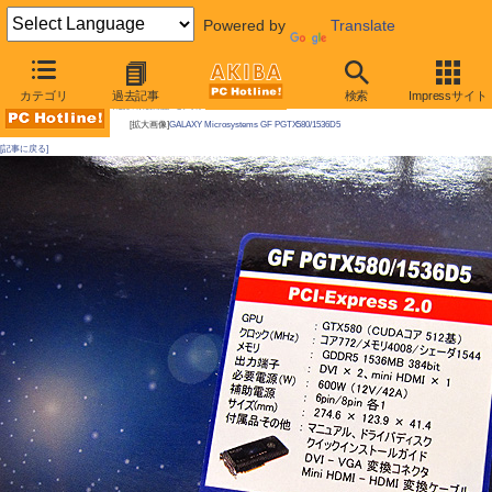
Powered by
Translate
AKIBA PC Hotline! 2010年11月13日号
カテゴリ
過去記事
検索
Impressサイト
今週見つけた新製品：ビデオカード
[拡大画像]
GALAXY Microsystems GF PGTX580/1536D5
[記事に戻る]