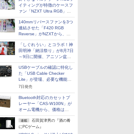
イティングが特徴のケースフ
ァン「NZXT Ultra RGB」が
発売、計8製品
140mmリバースファンを3つ
連結させた「F420 RGB
Reverse」がNZXTから、単
一フレーム採用
「しぐれうい」とコラボ！神
田明神「納涼祭り」が8月7日
～9日に開催、アニソン盆踊
りや屋台グルメなどもあり
USBケーブルの確認に特化し
た「USB Cable Checker
Lite」が登場、必要な機能を
凝縮しコンパクトに
7日発売
Bluetooth対応のカセットプ
レーヤー「CAS-W100N」が
オーム電機から、価格は
5,940円
石田賀津男の『酒の肴
連載
にPCゲーム』