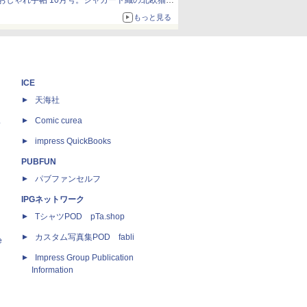
おしゃれ手帖 10月号。ジャカード織の北欧猫デ
ザイン
もっと見る
ICE
天海社
ス
Comic curea
impress QuickBooks
PUBFUN
パブファンセルフ
IPGネットワーク
TシャツPOD pTa.shop
カスタム写真集POD fabli
e
Impress Group Publication
Information