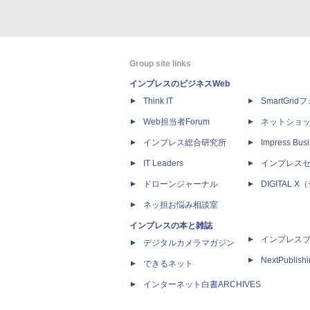
Group site links
インプレスのビジネスWeb
Think IT
SmartGri
Web担当者Forum
ネットショ
インプレス総合研究所
Impress Busi
IT Leaders
インプレス
ドローンジャーナル
DIGITAL
ネッ担お悩み相談室
インプレスの本と雑誌
インプレス
デジタルカメラマガジン
NextPublish
できるネット
インターネット白書ARCHIVES