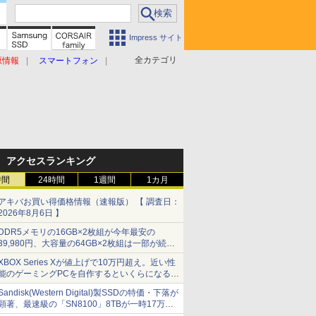
Impress サイト
全カテゴリ
原情報
スマートフォン
アクセスランキング
時間
24時間
1週間
1カ月
アキバお買い得価格情報（速報版） 【 調査日：
2026年8月6日 】
DDR5メモリの16GB×2枚組が今年最安の
39,980円、大容量の64GB×2枚組は一部が続騰
[8月前半のメモリ価格]
XBOX Series Xが値上げで10万円超え。近い性
能のゲーミングPCを自作するといくらになる？
【石田賀津男の『酒の肴にPCゲーム』】
Sandisk(Western Digital)製SSDの特価・下落が
顕著、最速級の「SN8100」8TBが一時17万円
割れ [8月前半のSSD価格]