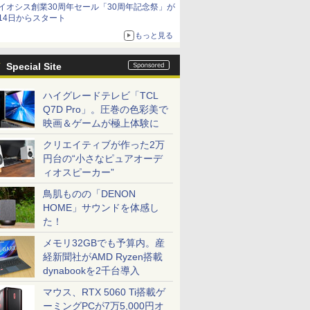
イオシス創業30周年セール「30周年記念祭」が
14日からスタート
もっと見る
Special Site
ハイグレードテレビ「TCL
Q7D Pro」。圧巻の色彩美で
映画＆ゲームが極上体験に
クリエイティブが作った2万
円台の“小さなピュアオーデ
ィオスピーカー”
鳥肌ものの「DENON
HOME」サウンドを体感し
た！
メモリ32GBでも予算内。産
経新聞社がAMD Ryzen搭載
dynabookを2千台導入
マウス、RTX 5060 Ti搭載ゲ
ーミングPCが7万5,000円オ