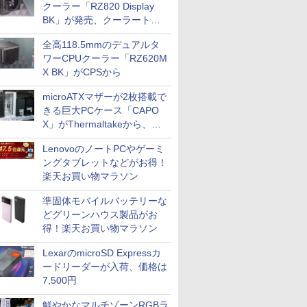
クーラー「RZ820 Display
BK」が発売、クーラートッ
プに5インチ液晶搭載
全高118.5mmのデュアルタ
ワーCPUクーラー「RZ620M
X BK」がCPSから
microATXマザーが2枚搭載で
きる巨大PCケース「CAPO
X」がThermaltakeから、カ
ラーは2色
LenovoのノートPCやゲーミ
ングタブレットなどがお得！
楽天お買い物マラソン
準固体モバイルバッテリーな
どグリーンハウス製品がお
得！楽天お買い物マラソン
LexarのmicroSD Expressカ
ードリーダーが入荷、価格は
7,500円
鮮やかなマルチゾーンRGBラ