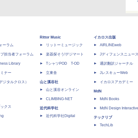
Rittor Music
イカロス出版
dフォーラム
リットーミュージック
AIRLINEweb
ップ担当者フォーラム
楽器探そう!デジマート
Jディフェンスニュー
ness Library
TシャツPOD T-OD
通訳翻訳ジャーナル
セミナー
立東舎
JレスキューWeb
 X（デジタルクロス）
山と溪谷社
イカロスアカデミー
山と溪谷オンライン
MdN
CLIMBING-NET
MdN Books
ブックス
近代科学社
MdN Design Interactiv
ing
近代科学社Digital
テックリブ
TechLib