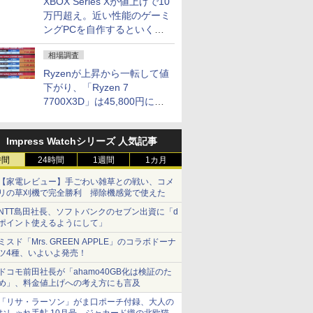
XBOX Series Xが値上げで10
万円超え。近い性能のゲーミ
ングPCを自作するといくら
になる？
相場調査
Ryzenが上昇から一転して値
下がり、「Ryzen 7
7700X3D」は45,800円に急
落し「Ryzen 7 7800X3D」
との価格逆転解消 [8月前半の
Impress Watchシリーズ 人気記事
CPU価格]
時間
24時間
1週間
1カ月
【家電レビュー】手ごわい雑草との戦い、コメ
リの草刈機で完全勝利 掃除機感覚で使えた
NTT島田社長、ソフトバンクのセブン出資に「d
ポイント使えるようにして」
ミスド「Mrs. GREEN APPLE」のコラボドーナ
ツ4種、いよいよ発売！
ドコモ前田社長が「ahamo40GB化は検証のた
め」、料金値上げへの考え方にも言及
「リサ・ラーソン」がま口ポーチ付録、大人の