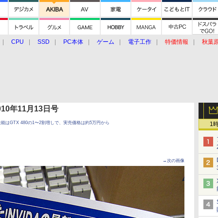
CPU
SSD
PC本体
ゲーム
電子工作
特価情報
秋葉
グルメ
イベント
価格動向
 2010年11月13日号
発売、性能はGTX 480の1〜2割増しで、実売価格は約5万円から
1
→次の画像