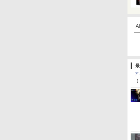
A
最
ア
【