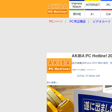
PCパーツ
PC周辺機器
ビデオカード
タブレット
おもしろグッズ
ショップ
AKIBA PC Hotline!
[拡大画像]
GeForce GTX 580が
今週見つけた新製品：ビデオカード
ZOTAC ZT-50101-10P
前の画像←