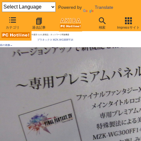
Powered by
Translate
AKIBA PC Hotline! 2010年11月13日号
カテゴリ
過去記事
検索
Impressサイト
[拡大画像]
「FF XIV向け」をうたうルータが発売に
今週見つけた新製品：ネットワーク関連機器
プラネックス MZK-WG300FF14
前の画像←