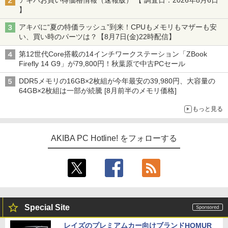
アキバお買い得価格情報（速報版） 【 調査日：2026年8月6日
】
アキバに“夏の特価ラッシュ”到来！CPUもメモリもマザーも安
い、買い時のパーツは？【8月7日(金)22時配信】
第12世代Core搭載の14インチワークステーション「ZBook
Firefly 14 G9」が79,800円！秋葉原で中古PCセール
DDR5メモリの16GB×2枚組が今年最安の39,980円、大容量の
64GB×2枚組は一部が続騰 [8月前半のメモリ価格]
もっと見る
AKIBA PC Hotline! をフォローする
Special Site
レイズのプレミアムカー向けブランドHOMUR