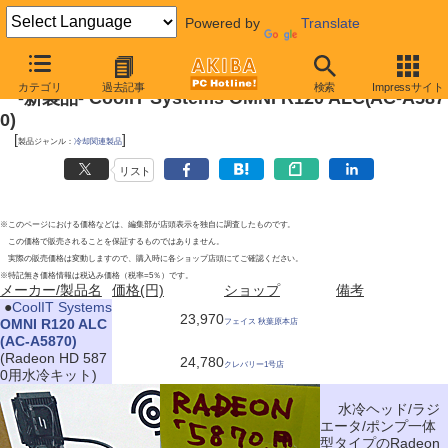
Powered by
Translate
2010年11月13日号
カテゴリ
過去記事
検索
Impressサイト
-新製品- CoolIT Systems OMNI R120 ALC(AC-A587
0)
[
]
製品ジャンル：
冷却関連製品
リスト
※このページにおける価格などは、編集部が店頭表示を独自に調査したものです。
この価格で販売されることを保証するものではありません。
実際の販売価格は変動しますので、購入時に各ショップ店頭にてご確認ください。
※特記無き価格情報は税込み価格（税率=5％）です。
メーカー/製品名
価格(円)
ショップ
備考
|
●
CoolIT Systems
23,970
OMNI R120 ALC
フェイス 秋葉原本店
(AC-A5870)
(Radeon HD 587
24,780
クレバリー1号店
0用水冷キット)
水冷ヘッド/ラジ
エータ/ポンプ一体
型タイプのRadeon