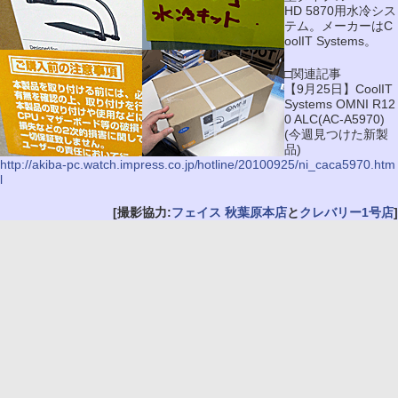
HD 5870用水冷シス
テム。メーカーはC
oolIT Systems。
□関連記事
【9月25日】CoolIT
Systems OMNI R12
0 ALC(AC-A5970)
(今週見つけた新製
品)
http://akiba-pc.watch.impress.co.jp/hotline/20100925/ni_caca5970.htm
l
[撮影協力:
フェイス 秋葉原本店
と
クレバリー1号店
]