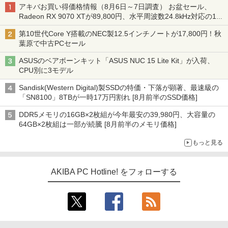
アキバお買い得価格情報（8月6日～7日調査） お盆セール、
Radeon RX 9070 XTが89,800円、水平周波数24.8kHz対応の17
型モニターが9,801円、暑さ指数連動セール ほか
第10世代Core Y搭載のNEC製12.5インチノートが17,800円！秋
葉原で中古PCセール
ASUSのベアボーンキット「ASUS NUC 15 Lite Kit」が入荷、
CPU別に3モデル
Sandisk(Western Digital)製SSDの特価・下落が顕著、最速級の
「SN8100」8TBが一時17万円割れ [8月前半のSSD価格]
DDR5メモリの16GB×2枚組が今年最安の39,980円、大容量の
64GB×2枚組は一部が続騰 [8月前半のメモリ価格]
もっと見る
AKIBA PC Hotline! をフォローする