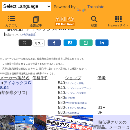
Powered by
Translate
2010年11月13日号
カテゴリ
過去記事
検索
Impressサイト
-新製品- アイネックス GS-04
[
]
製品ジャンル：
冷却関連製品
リスト
※このページにおける価格などは、編集部が店頭表示を独自に調査したものです。
この価格で販売されることを保証するものではありません。
実際の販売価格は変動しますので、購入時に各ショップ店頭にてご確認ください。
※特記無き価格情報は税込み価格（税率=5％）です。
メーカー/製品名
価格(円)
ショップ
備考
|
●
アイネックス
G
540
テクノハウス東映
S-04
540
パソコンショップ アーク
(熱伝導グリス)
540
パソコンハウス東映
580
CUSTOM
580
TWOTOP秋葉原本店
580
B1F
ツクモパソコン本店
580
3F
石丸電気本店
熱伝導グリスの
新製品。メーカーは