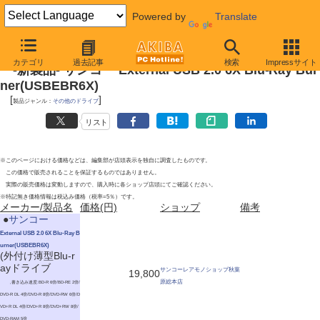
Powered by
Translate
2010年11月13日号
カテゴリ
過去記事
検索
Impressサイト
-新製品- サンコー External USB 2.0 6X Blu-Ray Bur
ner(USBEBR6X)
[
]
製品ジャンル：
その他のドライブ
リスト
※このページにおける価格などは、編集部が店頭表示を独自に調査したものです。
この価格で販売されることを保証するものではありません。
実際の販売価格は変動しますので、購入時に各ショップ店頭にてご確認ください。
※特記無き価格情報は税込み価格（税率=5％）です。
メーカー/製品名
価格(円)
ショップ
備考
|
●
サンコー
External USB 2.0 6X Blu-Ray B
urner(USBEBR6X)
(外付け薄型Blu-r
ayドライブ
サンコーレアモノショップ秋葉
19,800
原総本店
,書き込み速度:BD-R 6倍/BD-RE 2倍/
DVD-R DL 4倍/DVD-R 8倍/DVD-RW 6倍/D
VD+R DL 4倍/DVD+R 8倍/DVD+RW 8倍/
DVD-RAM 5倍