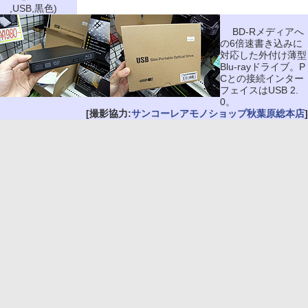
,USB,黒色)
BD-Rメディアへ
の6倍速書き込みに
対応した外付け薄型
Blu-rayドライブ。P
Cとの接続インター
フェイスはUSB 2.
0。
[撮影協力:
サンコーレアモノショップ秋葉原総本店
]