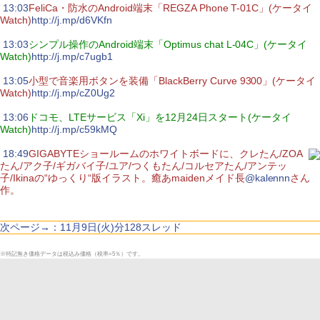
|
13:03
FeliCa・防水のAndroid端末「REGZA Phone T-01C」(ケータイ
Watch)
http://j.mp/d6VKfn
|
13:03
シンプル操作のAndroid端末「Optimus chat L-04C」(ケータイ
Watch)
http://j.mp/c7ugb1
|
13:05
小型で音楽用ボタンを装備「BlackBerry Curve 9300」(ケータイ
Watch)
http://j.mp/cZ0Ug2
|
13:06
ドコモ、LTEサービス「Xi」を12月24日スタート(ケータイ
Watch)
http://j.mp/c59kMQ
|
18:49
GIGABYTEショールームのホワイトボードに、クレたん/ZOA
たん/アク子/ギガバイ子/ユア/つくもたん/コルセアたん/アンテッ
子/Ikinaの“ゆっくり“版イラスト。癒あmaidenメイド長
@kalennn
さん
作。
次ページ→：11月9日(火)分128スレッド
※特記無き価格データは税込み価格（税率=5％）です。