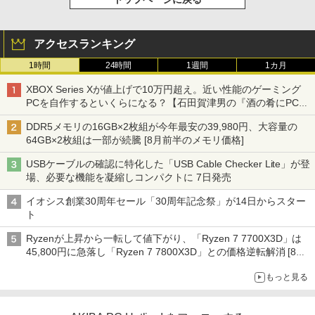
アクセスランキング
1時間
24時間
1週間
1カ月
XBOX Series Xが値上げで10万円超え。近い性能のゲーミング
PCを自作するといくらになる？【石田賀津男の『酒の肴にPCゲ
ーム』】
DDR5メモリの16GB×2枚組が今年最安の39,980円、大容量の
64GB×2枚組は一部が続騰 [8月前半のメモリ価格]
USBケーブルの確認に特化した「USB Cable Checker Lite」が登
場、必要な機能を凝縮しコンパクトに 7日発売
イオシス創業30周年セール「30周年記念祭」が14日からスター
ト
Ryzenが上昇から一転して値下がり、「Ryzen 7 7700X3D」は
45,800円に急落し「Ryzen 7 7800X3D」との価格逆転解消 [8月
前半のCPU価格]
もっと見る