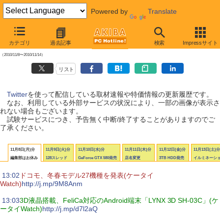
Powered by
Translate
【 2010年11月13日号 】
カテゴリ
過去記事
検索
Impressサイト
AKIBA PC Hotline! Twitter更新履歴
（2010/11/8〜2010/11/14）
リスト
Twitter
を使って配信している取材速報や特価情報の更新履歴です。
なお、利用している外部サービスの状況により、一部の画像が表示さ
れない場合もございます。
試験サービスにつき、予告無く中断/終了することがありますのでご
了承ください。
11月8日(月)分
11月9日(火)分
11月10日(水)分
11月11日(木)分
11月12日(金)分
11月13日(土)分
編集部はお休み
128スレッド
GeForce GTX 580発売
店名変更
3TB HDD発売
イルミネーシ
|
13:02
ドコモ、冬春モデル27機種を発表(ケータイ
Watch)
http://j.mp/9M8Anm
|
13:03
3D液晶搭載、FeliCa対応のAndroid端末「LYNX 3D SH-03C」(ケ
ータイWatch)
http://j.mp/d7l2aQ