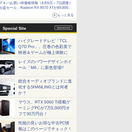
アキバお買い得価格情報（8月6日～7日調査）
お盆セール、Radeon RX 9070 XTが89,800
円、水平周波数24.8kHz対応の17型モニターが
もっと見る
9,801円、暑さ指数連動セール ほか
Special Site
ハイグレードテレビ「TCL
Q7D Pro」。圧巻の色彩美で
映画＆ゲームが極上体験に
レイズのパワーデザインホイ
ール「M6」に新色登場!!
総合オーディオブランドに進
化するSHANLINGとは何者
か？
マウス、RTX 5060 Ti搭載ゲ
ーミングPCが7万5,000円オ
フで30万円台！
性能の良いお得な中古PC情
報はこのページでチェック！