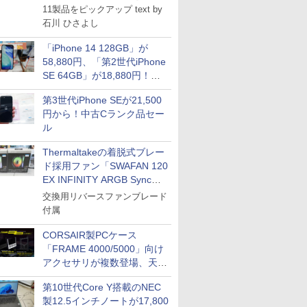
11製品をピックアップ text by
石川 ひさよし
「iPhone 14 128GB」が
58,880円、「第2世代iPhone
SE 64GB」が18,880円！中
古Bランク品セール
第3世代iPhone SEが21,500
円から！中古Cランク品セー
ル
Thermaltakeの着脱式ブレー
ド採用ファン「SWAFAN 120
EX INFINITY ARGB Sync」
に単品パッケージ
交換用リバースファンブレード
ICE
付属
天海社
CORSAIR製PCケース
ス
Comic curea
「FRAME 4000/5000」向け
アクセサリが複数登場、天然
impress QuickBooks
木製パネルや背面コネクタ対
PUBFUN
第10世代Core Y搭載のNEC
応トレイなど
製12.5インチノートが17,800
パブファンセルフ