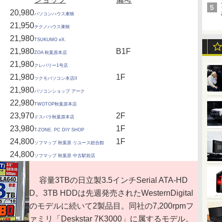
20,980
パソコンハウス東映
21,950
テクノハウス東映
21,980
TSUKUMO eX.
21,980
B1F
ZOA 秋葉原本店
21,980
クレバリー1号店
21,980
1F
ツクモパソコン本店II
21,980
パソコンショップ アーク
22,980
TWOTOP秋葉原本店
23,970
2F
ドスパラ秋葉原本店
23,980
1F
T-ZONE. PC DIY SHOP
24,800
1F
ソフマップ 秋葉原 リユース総合館
24,800
ソフマップ 秋葉原 中古駅前店
容量3TBの日立製3.5インチSerial ATA-HD
D。3TB HDDは先週発売されたWesternDigital
のモデルに続いて2製品目。同社の7,200rpmフ
ァミリ「Deskstar 7K3000」に属するモデル。