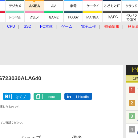
CPU
SSD
PC本体
ゲーム
電子工作
特価情報
秋葉
グルメ
イベント
価格動向
23030ALA640
1
はてブ
note
LinkedIn
査したものです。
てご確認ください。
ショップ
備考