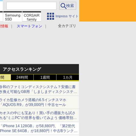
Impress サイト
全カテゴリ
原情報
スマートフォン
アクセスランキング
時間
24時間
1週間
1カ月
令和のファミコンディスクシステム？安価に書
き換え可能なGB用「しましまディスクシステ
ム」
ライカ監修カメラ搭載の6.5インチスマホ
「AQUOS R9」が39,000円！中古セール
カオスの中にも宝あり！買い手の通販力も試さ
れる“ミニPC”の世界を覗いてみよう 価格帯別に
仕様や特徴を整理、11製品をピックアップ text
「iPhone 14 128GB」が58,880円、「第2世代
by 石川 ひさよし
iPhone SE 64GB」が18,880円！中古Bランク品
セール