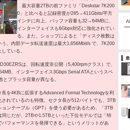
最大容量2TBの前ファミリ「Deskstar 7K200
0」と比べると記録密度が285→411Gbits/平方
インチに向上、バッファ容量も32→64MBに、
A
インターフェイスも6Gbps対応に強化されてい
る。また、ショップによると「ディスク枚数は
。内部データ転送速度は最大1,656Mbit/s で、7K200
向上している。
最
30EZRSは、回転速度非公開（5,400rpmクラス）で、
MB、インターフェイス3Gbps Serial ATAというスペ
数とプラッタ容量が異なる。
を4KBに拡張するAdvanced Format Technologyを利
化されているのも特徴。セクタ長が512バイトでも、3TB
ションテーブル（GPT）を使う必要があるため、「3TB
のは同じだが、2TBや1.5TBといった下位モデルでは「特
XPでパフォーマンスを発揮できる」というメリットがあ