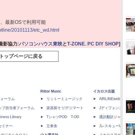
到達、最新OSで利用可能
hotline/20101113/etc_wd.html
[撮影協力:
パソコンハウス東映
と
T-ZONE. PC DIY SHOP
]
トップページに戻る
Rittor Music
イカロス出版
dフォーラム
リットーミュージック
AIRLINEweb
ップ担当者フォーラム
楽器探そう!デジマート
Jディフェンスニュー
iness Library
TシャツPOD T-OD
通訳翻訳ジャーナル
セミナー
立東舎
JレスキューWeb