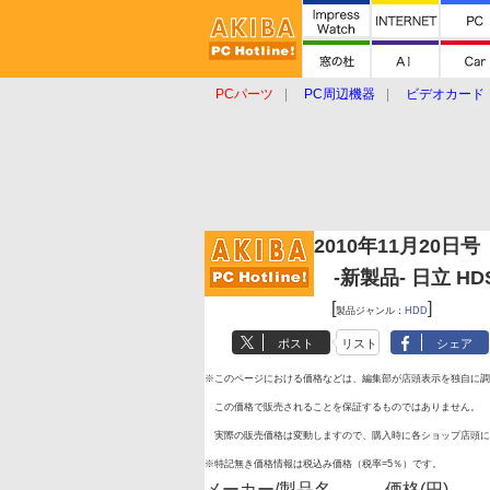
PCパーツ
PC周辺機器
ビデオカード
タブレット
おもしろグッズ
ショップ
2010年11月20日号
-新製品- 日立 HDS7
[
]
製品ジャンル：
HDD
ポスト
リスト
シェア
※このページにおける価格などは、編集部が店頭表示を独自に調
この価格で販売されることを保証するものではありません。
実際の販売価格は変動しますので、購入時に各ショップ店頭に
※特記無き価格情報は税込み価格（税率=5％）です。
メーカー/製品名
価格(円)