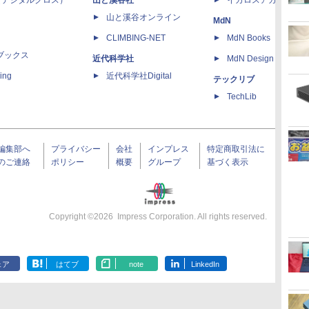
 X（デジタルクロス）
山と溪谷社
イカロスアカデミー
山と溪谷オンライン
MdN
CLIMBING-NET
MdN Books
ブックス
近代科学社
MdN Design Interacti
ing
近代科学社Digital
テックリブ
TechLib
編集部へ
プライバシー
会社
インプレス
特定商取引法に
のご連絡
ポリシー
概要
グループ
基づく表示
Copyright ©
2026
Impress Corporation. All rights reserved.
ェア
はてブ
note
LinkedIn