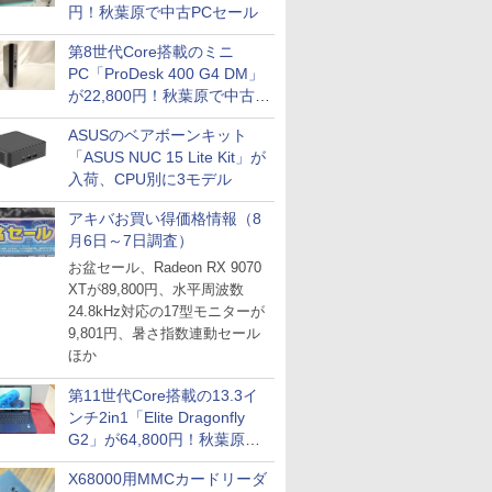
円！秋葉原で中古PCセール
IPGネットワーク
第8世代Core搭載のミニ
TシャツPOD pTa.shop
PC「ProDesk 400 G4 DM」
カスタム写真集POD fabli
ve
が22,800円！秋葉原で中古
PCセール
Impress Group Publication Informa
ASUSのベアボーンキット
tion
「ASUS NUC 15 Lite Kit」が
入荷、CPU別に3モデル
アキバお買い得価格情報（8
月6日～7日調査）
お盆セール、Radeon RX 9070
XTが89,800円、水平周波数
24.8kHz対応の17型モニターが
9,801円、暑さ指数連動セール
ほか
第11世代Core搭載の13.3イ
ンチ2in1「Elite Dragonfly
G2」が64,800円！秋葉原で
中古PCセール
X68000用MMCカードリーダ