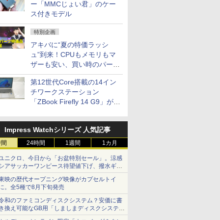
ー「MMCじょい君」のケー
ス付きモデル
特別企画
アキバに“夏の特価ラッシ
ュ”到来！CPUもメモリもマ
ザーも安い、買い時のパーツ
は？【8月7日(金)22時配信】
第12世代Core搭載の14イン
チワークステーション
「ZBook Firefly 14 G9」が
79,800円！秋葉原で中古PC
セール
Impress Watchシリーズ 人気記事
時間
24時間
1週間
1カ月
ユニクロ、今日から「お盆特別セール」。涼感
シアサッカーワンピース待望値下げ、撥水ギア
ショーツは1990円に
東映の歴代オープニング映像がカプセルトイ
に。全5種で8月下旬発売
令和のファミコンディスクシステム？安価に書
き換え可能なGB用「しましまディスクシステ
ム」