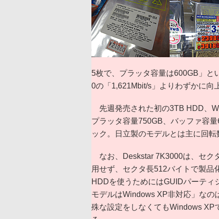
5枚で、プラッタ容量は600GB」という
0の「1,621Mbit/s」よりわずかに
先週発売された初の3TB HDD、WD
プラッタ容量750GB、バッファ容量64
ック。日立製のモデルとは主に回転
なお、Deskstar 7K3000は、セクタ長
用せず、セクタ長512バイトで製品
HDDを使うためにはGUIDパーティ
モデルはWindows XP非対応」な
殊な設定をしなくてもWindows 