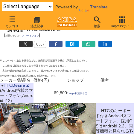
Powered by
Translate
2010年11月20日号
カテゴリ
過去記事
検索
Impressサイト
-新製品- HTC Desire Z
[
]
製品ジャンル：
スマートフォン
リスト
※このページにおける価格などは、編集部が店頭表示を独自に調査したものです。
この価格で販売されることを保証するものではありません。
実際の販売価格は変動しますので、購入時に各ショップ店頭にてご確認ください。
※特記無き価格情報は税込み価格（税率=5％）です。
メーカー/製品名
価格(円)
ショップ
備考
|
●
HTC
Desire Z
(Android搭載スマ
69,800
Jan-gle 秋葉原本店
ートフォン,Andro
id 2.2)
HTCのキーボー
ド付きAndroidスマ
ートフォン。採用O
SはAndroid 2.2。同
等機種と見られるT-