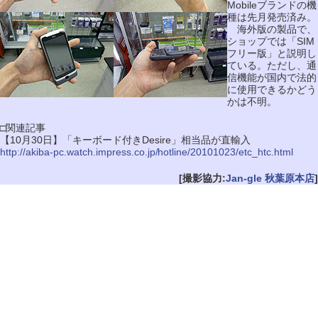
Mobileブランドの機
種は先月発売済み。
海外版の製品で、
ショップでは「SIM
フリー版」と説明し
ている。ただし、通
信機能が国内で法的
に使用できるかどう
かは不明。
□関連記事
【10月30日】「キーボード付きDesire」相当品が直輸入
http://akiba-pc.watch.impress.co.jp/hotline/20101023/etc_htc.html
[撮影協力:
Jan-gle 秋葉原本店
]