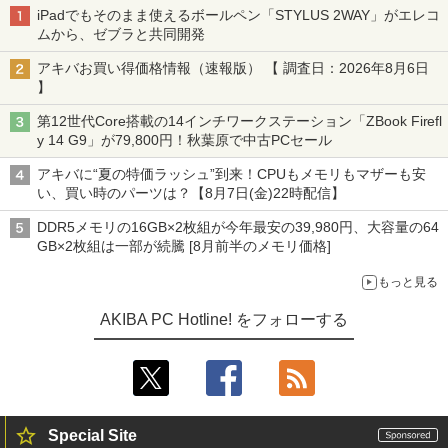
iPadでもそのまま使えるボールペン「STYLUS 2WAY」がエレコ
ムから、ゼブラと共同開発
アキバお買い得価格情報（速報版） 【 調査日：2026年8月6日
】
第12世代Core搭載の14インチワークステーション「ZBook Firefl
y 14 G9」が79,800円！秋葉原で中古PCセール
アキバに“夏の特価ラッシュ”到来！CPUもメモリもマザーも安
い、買い時のパーツは？【8月7日(金)22時配信】
DDR5メモリの16GB×2枚組が今年最安の39,980円、大容量の64
GB×2枚組は一部が続騰 [8月前半のメモリ価格]
もっと見る
AKIBA PC Hotline! をフォローする
Special Site