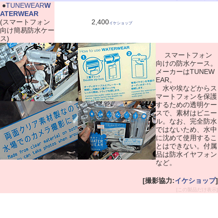
|
●
TUNEWEAR
W
ATERWEAR
(スマートフォン
2,400
イケショップ
向け簡易防水ケー
ス)
スマートフォン
向けの防水ケース。
メーカーはTUNEW
EAR。
水や埃などからス
マートフォンを保護
するための透明ケー
スで、素材はビニー
ル。なお、完全防水
ではないため、水中
に沈めて使用するこ
とはできない。付属
品は防水イヤフォン
など。
[撮影協力:
イケショップ
]
[この製品だけ表示]