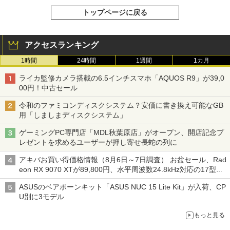
トップページに戻る
アクセスランキング
1時間
24時間
1週間
1カ月
ライカ監修カメラ搭載の6.5インチスマホ「AQUOS R9」が39,0
00円！中古セール
令和のファミコンディスクシステム？安価に書き換え可能なGB
用「しましまディスクシステム」
ゲーミングPC専門店「MDL秋葉原店」がオープン、開店記念プ
レゼントを求めるユーザーが押し寄せ長蛇の列に
アキバお買い得価格情報（8月6日～7日調査） お盆セール、Rad
eon RX 9070 XTが89,800円、水平周波数24.8kHz対応の17型モ
ニターが9,801円、暑さ指数連動セール ほか
ASUSのベアボーンキット「ASUS NUC 15 Lite Kit」が入荷、CP
U別に3モデル
もっと見る