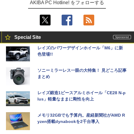
AKIBA PC Hotline! をフォローする
Special Site
レイズのパワーデザインホイール「M6」に新
色登場!!
ソニーミラーレス一眼の大特集！ 見どころ記事
まとめ
レイズ鍛造1ピースアルミホイール「CE28 N-p
lus」軽量なままに剛性を向上
メモリ32GBでも予算内。産経新聞社がAMD R
yzen搭載dynabookを2千台導入