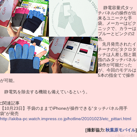
静電容量式タッ
チパネルの操作が出
来るユニークな手
袋。メーカーはピク
ニックで、カラーは
ブルーとピンクの2
色。
先月発売されたイ
チーナのピタクロタ
ッチは人差し指と親
指のみタッチパネル
操作が可能だった
が、今回のモデルは
5本の指全てで操作
が可能。
静電気を除去する機能も備えているという。
□関連記事
【10月23日】手袋のままでiPhoneが操作できる“タッチパネル用手
袋”が発売
http://akiba-pc.watch.impress.co.jp/hotline/20101023/etc_pittari.html
[撮影協力:
秋葉原モバイル
]
[この製品だけ表示]