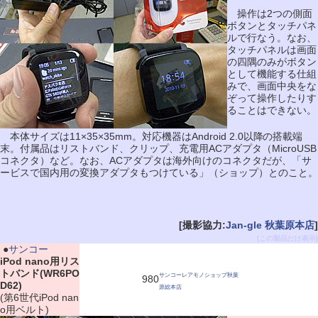
操作は2つの側面
ボタンとタッチパネ
ルで行なう。なお、
タッチパネルは画面
の四隅のみがボタン
として機能する仕組
みで、画面中央をな
ぞって操作したりす
ることはできない。
本体サイズは11×35×35mm。対応機器はAndroid 2.0以降の搭載端
末。付属品はリストバンド、クリップ、充電用ACアダプタ（MicroUSB
コネクタ）など。なお、ACアダプタは海外向けのコネクタだが、「サ
ービスで国内用の変換アダプタもつけている」（ショップ）とのこと。
[撮影協力:
Jan-gle 秋葉原本店
]
[この製品だけ表示]
|
●
サンコー
iPod nano用リス
トバンド(WR6PO
サンコーレアモノショップ秋葉
980
D62)
原総本店
(第6世代iPod nan
o用ベルト)