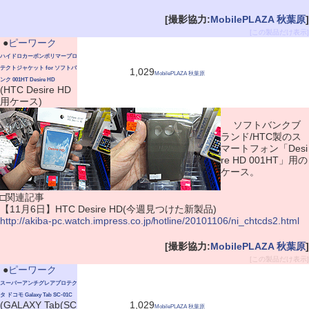
[撮影協力:
MobilePLAZA 秋葉原
]
[この製品だけ表示]
|
●
ピーワーク
ハイドロカーボンポリマープロ
テクトジャケット for ソフトバ
1,029
MobilePLAZA 秋葉原
ンク 001HT Desire HD
(HTC Desire HD
用ケース)
ソフトバンクブ
ランド/HTC製のス
マートフォン「Desi
re HD 001HT」用の
ケース。
□関連記事
【11月6日】HTC Desire HD(今週見つけた新製品)
http://akiba-pc.watch.impress.co.jp/hotline/20101106/ni_chtcds2.html
[撮影協力:
MobilePLAZA 秋葉原
]
[この製品だけ表示]
|
●
ピーワーク
スーパーアンチグレアプロテク
タ ドコモ Galaxy Tab SC-01C
(GALAXY Tab(SC
1,029
MobilePLAZA 秋葉原