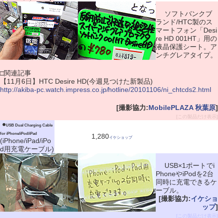
ソフトバンクブ
ランド/HTC製のス
マートフォン「Desi
re HD 001HT」用の
液晶保護シート。ア
ンチグレアタイプ。
□関連記事
【11月6日】HTC Desire HD(今週見つけた新製品)
http://akiba-pc.watch.impress.co.jp/hotline/20101106/ni_chtcds2.html
[撮影協力:
MobilePLAZA 秋葉原
]
[この製品だけ表示]
|
●
USB Dual Charging Cable
for iPhone/iPod/iPad
1,280
イケショップ
(iPhone/iPad/iPo
d用充電ケーブル)
USB×1ポートでi
PhoneやiPodを2台
同時に充電できるケ
ーブル。
[撮影協力:
イケショ
ップ
]
[この製品だけ表示]