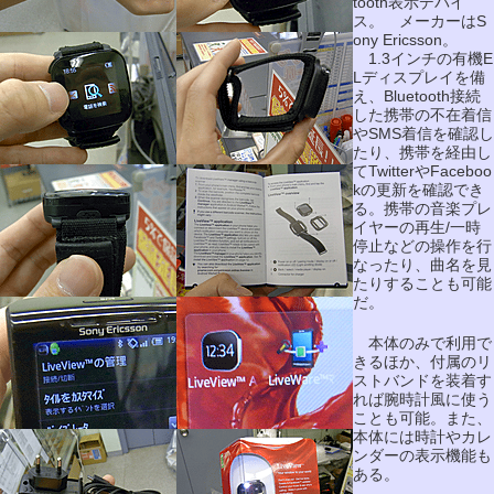
tooth表示デバイ
ス。 メーカーはS
ony Ericsson。
1.3インチの有機E
Lディスプレイを備
え、Bluetooth接続
した携帯の不在着信
やSMS着信を確認し
たり、携帯を経由し
てTwitterやFaceboo
kの更新を確認でき
る。携帯の音楽プレ
イヤーの再生/一時
停止などの操作を行
なったり、曲名を見
たりすることも可能
だ。
本体のみで利用で
きるほか、付属のリ
ストバンドを装着す
れば腕時計風に使う
ことも可能。また、
本体には時計やカレ
ンダーの表示機能も
ある。