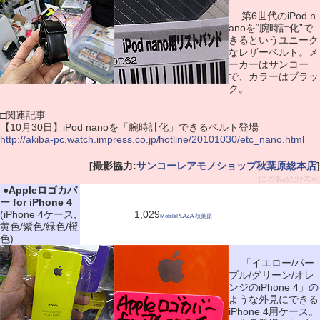
第6世代のiPod n
anoを“腕時計化”で
きるというユニーク
なレザーベルト。メ
ーカーはサンコー
で、カラーはブラッ
ク。
□関連記事
【10月30日】iPod nanoを「腕時計化」できるベルト登場
http://akiba-pc.watch.impress.co.jp/hotline/20101030/etc_nano.html
[撮影協力:
サンコーレアモノショップ秋葉原総本店
]
[この製品だけ表示]
|
●
Appleロゴカバ
ー for iPhone 4
(iPhone 4ケース,
1,029
MobilePLAZA 秋葉原
黄色/紫色/緑色/橙
色)
「イエロー/パー
プル/グリーン/オレ
ンジのiPhone 4」の
ような外見にできる
iPhone 4用ケース。