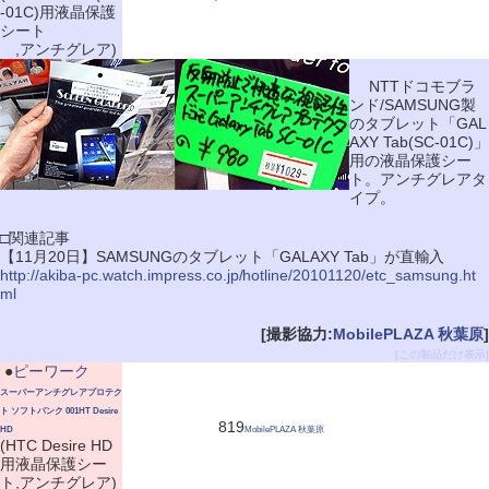
-01C)用液晶保護
シート
,アンチグレア)
NTTドコモブラ
ンド/SAMSUNG製
のタブレット「GAL
AXY Tab(SC-01C)」
用の液晶保護シー
ト。アンチグレアタ
イプ。
□関連記事
【11月20日】SAMSUNGのタブレット「GALAXY Tab」が直輸入
http://akiba-pc.watch.impress.co.jp/hotline/20101120/etc_samsung.ht
ml
[撮影協力:
MobilePLAZA 秋葉原
]
[この製品だけ表示]
|
●
ピーワーク
スーパーアンチグレアプロテク
ト ソフトバンク 001HT Desire
819
HD
MobilePLAZA 秋葉原
(HTC Desire HD
用液晶保護シー
ト,アンチグレア)