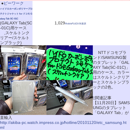
|
●
ピーワーク
ハイドロカーボンポリマープロ
テクトジャケット for ドコモ G
alaxy Tab SC-01C
(GALAXY Tab(SC
1,029
MobilePLAZA 秋葉原
-01C)用ケース
,スケルトンク
リアー/スケルト
ンブラック)
NTTドコモブラ
ンド/SAMSUNG製
のタブレット「GAL
AXY Tab(SC-01C)」
用のケース。カラー
はスケルトンクリア
ーとスケルトンブラ
ックの2色。
□関連記事
【11月20日】SAMS
UNGのタブレット
「GALAXY Tab」が
直輸入
http://akiba-pc.watch.impress.co.jp/hotline/20101120/etc_samsung.ht
ml