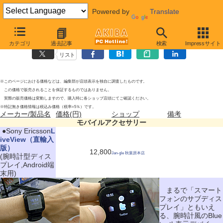
Powered by
Translate
モバイルアクセサリーの新製品
2010年11月20日号
カテゴリ
過去記事
検索
Impressサイト
リスト
※このページにおける価格などは、編集部が店頭表示を独自に調査したものです。
この価格で販売されることを保証するものではありません。
実際の販売価格は変動しますので、購入時に各ショップ店頭にてご確認ください。
※特記無き価格情報は税込み価格（税率=5％）です。
メーカー/製品名
価格(円)
ショップ
備考
モバイルアクセサリー
|
●Sony Ericsson
L
iveView（直輸入
版）
12,800
Jan-gle 秋葉原本店
(腕時計型ディス
プレイ,Android端
末用)
まるで「スマート
フォンのサブディス
プレイ」ともいえ
る、腕時計風のBlue