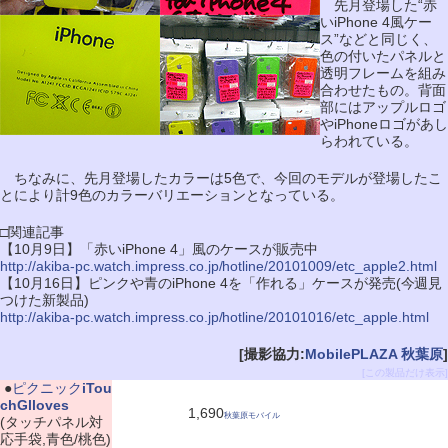
先月登場した“赤
いiPhone 4風ケー
ス”などと同じく、
色の付いたパネルと
透明フレームを組み
合わせたもの。背面
部にはアップルロゴ
やiPhoneロゴがあし
らわれている。
ちなみに、先月登場したカラーは5色で、今回のモデルが登場したこ
とにより計9色のカラーバリエーションとなっている。
□関連記事
【10月9日】「赤いiPhone 4」風のケースが販売中
http://akiba-pc.watch.impress.co.jp/hotline/20101009/etc_apple2.html
【10月16日】ピンクや青のiPhone 4を「作れる」ケースが発売(今週見
つけた新製品)
http://akiba-pc.watch.impress.co.jp/hotline/20101016/etc_apple.html
[撮影協力:
MobilePLAZA 秋葉原
]
[この製品だけ表示]
|
●
ピクニック
iTou
chGlloves
1,690
秋葉原モバイル
(タッチパネル対
応手袋,青色/桃色)