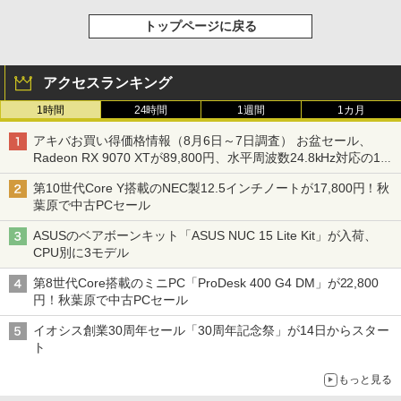
トップページに戻る
アクセスランキング
1時間
24時間
1週間
1カ月
アキバお買い得価格情報（8月6日～7日調査） お盆セール、
Radeon RX 9070 XTが89,800円、水平周波数24.8kHz対応の17
型モニターが9,801円、暑さ指数連動セール ほか
第10世代Core Y搭載のNEC製12.5インチノートが17,800円！秋
葉原で中古PCセール
ASUSのベアボーンキット「ASUS NUC 15 Lite Kit」が入荷、
CPU別に3モデル
第8世代Core搭載のミニPC「ProDesk 400 G4 DM」が22,800
円！秋葉原で中古PCセール
イオシス創業30周年セール「30周年記念祭」が14日からスター
ト
もっと見る