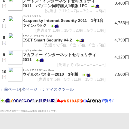
6
ノートン・インターネットセキュリティ
3,400円
2011 パソコン同時購入1年版 1PC
[
↑
]
[先週まで:11位→7位→7位→−→8位]
ジャストシステム
7
Kaspersky Internet Security 2011 1年1台
4,753円
ツインパック
[
↑
]
[先週まで:10位→15位→20位→9位→10位]
キヤノンITソリューションズ
8
ESET Smart Security V4.2
4,790円
[
↓
]
[先週まで:5位→6位→6位→6位→5位]
マカフィー/mcafee
9
マカフィー インターネットセキュリティ
4,129円
2011
[
↑
]
[先週まで:7位→−→−→−→−]
トレンドマイクロ/Trend Micro
10
ウイルスバスター2010 3年版
7,500円
[
↑
]
[先週まで:6位→5位→11位→15位→12位]
←前ページ
|
次ページ→：ディスクツール
※特記無き価格データは税込み価格（税率=5％）です。