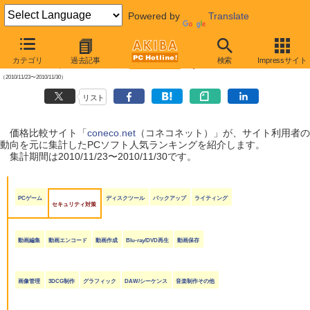
Powered by
Translate
【 2010年12月4日号 】
カテゴリ
過去記事
検索
Impressサイト
coneco.net人気ランキング（ソフト編）
（2010/11/23〜2010/11/30）
リスト
価格比較サイト「
coneco.net
（コネコネット）」が、サイト利用者の
動向を元に集計したPCソフト人気ランキングを紹介します。
集計期間は2010/11/23〜2010/11/30です。
PCゲーム
ディスクツール
バックアップ
ライティング
セキュリティ対策
動画編集
動画エンコード
動画作成
Blu-ray/DVD再生
動画保存
画像管理
3DCG制作
グラフィック
DAW/シーケンス
音楽制作その他