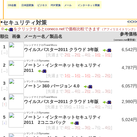
OS全般
日本語変換
ビジネス
PDF変換
メール
インターネット関連
●
<<
>>
セキュリティ対策
※
をクリックするとconeco.netで価格比較できます
（アフィリエイトリンク）
参考価格
順位
画像
メーカー名／製品名
（coneco.net最安値）
トレンドマイクロ/Trend Micro
1
ウイルスバスター2011 クラウド 3年版
6,542円
[
→
]
[先週まで:
2位
→
2位
→
4位
→
1位
→
1位
]
シマンテック/Symantec
2
ノートン・インターネットセキュリティ
4,787円
2011
[
→
]
[先週まで:
1位
→
1位
→
1位
→
2位
→
2位
]
シマンテック/Symantec
3
ノートン 360 バージョン 4.0
6,057円
[
→
]
[先週まで:
3位
→
4位
→
2位
→
3位
→
3位
]
トレンドマイクロ/Trend Micro
4
ウイルスバスター2011 クラウド 1年版
2,980円
[
↑
]
[先週まで:15位→11位→−→
4位
→7位]
シマンテック/Symantec
5
ノートン・インターネットセキュリティ
5,024円
2011 2コニコパック
[
↓
]
[先週まで:
4位
→
3位
→
3位
→7位→
4位
]
シマンテック/Symantec