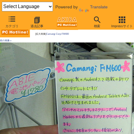
Powered by
Translate
AKIBA PC Hotline! 2010年12月18日号
カテゴリ
過去記事
検索
Impressサイト
今週見つけた新製品：スマートフォン/タブレット端末
[拡大画像]
Camangi Corp FM600
前の画像←