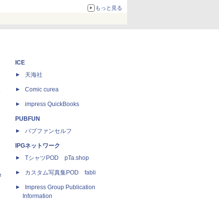
もっと見る
ICE
天海社
ス
Comic curea
impress QuickBooks
PUBFUN
パブファンセルフ
IPGネットワーク
TシャツPOD pTa.shop
カスタム写真集POD fabli
e
Impress Group Publication
Information