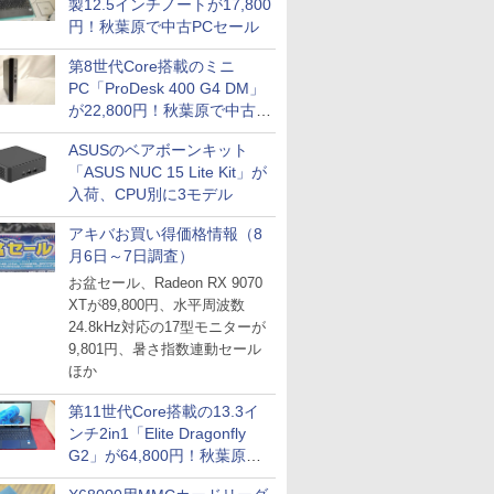
製12.5インチノートが17,800
円！秋葉原で中古PCセール
第8世代Core搭載のミニ
PC「ProDesk 400 G4 DM」
が22,800円！秋葉原で中古
PCセール
ASUSのベアボーンキット
「ASUS NUC 15 Lite Kit」が
入荷、CPU別に3モデル
アキバお買い得価格情報（8
月6日～7日調査）
お盆セール、Radeon RX 9070
XTが89,800円、水平周波数
24.8kHz対応の17型モニターが
9,801円、暑さ指数連動セール
ほか
第11世代Core搭載の13.3イ
ンチ2in1「Elite Dragonfly
G2」が64,800円！秋葉原で
中古PCセール