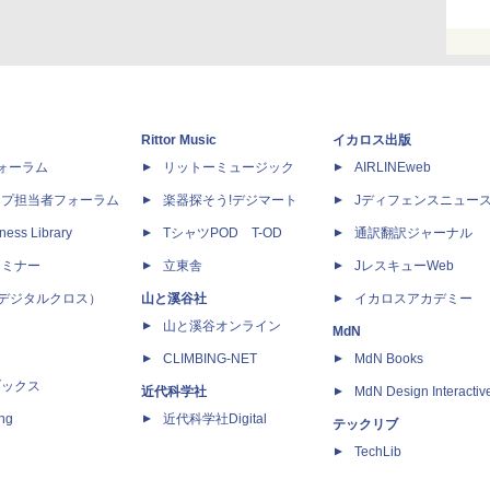
Rittor Music
イカロス出版
dフォーラム
リットーミュージック
AIRLINEweb
ップ担当者フォーラム
楽器探そう!デジマート
Jディフェンスニュー
ness Library
TシャツPOD T-OD
通訳翻訳ジャーナル
セミナー
立東舎
JレスキューWeb
 X（デジタルクロス）
山と溪谷社
イカロスアカデミー
山と溪谷オンライン
MdN
CLIMBING-NET
MdN Books
ブックス
近代科学社
MdN Design Interactiv
ing
近代科学社Digital
テックリブ
TechLib