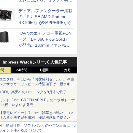
エレコムから、ゼブラと共同
開発
デュアルファンクーラー搭載
の「PULSE AMD Radeon
RX 9050」がSAPPHIREから
HAVNのエアフロー重視PCケ
ース「BF 360 Flow Solid」
が発売、180mmファン×2搭
載
Impress Watchシリーズ 人気記事
時間
24時間
1週間
1カ月
ユニクロ、今日から「お盆特別セール」。涼感
シアサッカーワンピース待望値下げ、撥水ギア
ショーツは1990円に
KDDI、楽天へのローミングを9月末で終了
ミスド「Mrs. GREEN APPLE」のコラボドーナ
ツ4種、いよいよ発売！
【家電レビュー】手ごわい雑草との戦い、コメ
リの草刈機で完全勝利 掃除機感覚で使えた
NTT島田社長、ソフトバンクのセブン出資に「d
ポイント使えるようにして」