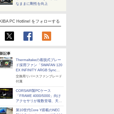
なままに剛性を向上
KIBA PC Hotline! をフォローする
新記事
Thermaltakeの着脱式ブレー
ド採用ファン「SWAFAN 120
EX INFINITY ARGB Sync」
に単品パッケージ
交換用リバースファンブレード
付属
CORSAIR製PCケース
「FRAME 4000/5000」向け
アクセサリが複数登場、天然
木製パネルや背面コネクタ対
第10世代Core Y搭載のNEC
応トレイなど