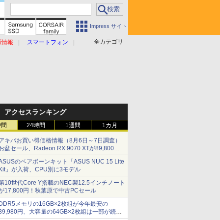
Impress サイト
全カテゴリ
原情報
スマートフォン
アクセスランキング
時間
24時間
1週間
1カ月
アキバお買い得価格情報（8月6日～7日調査）
お盆セール、Radeon RX 9070 XTが89,800
円、水平周波数24.8kHz対応の17型モニターが
ASUSのベアボーンキット「ASUS NUC 15 Lite
9,801円、暑さ指数連動セール ほか
Kit」が入荷、CPU別に3モデル
第10世代Core Y搭載のNEC製12.5インチノート
が17,800円！秋葉原で中古PCセール
DDR5メモリの16GB×2枚組が今年最安の
39,980円、大容量の64GB×2枚組は一部が続騰
[8月前半のメモリ価格]