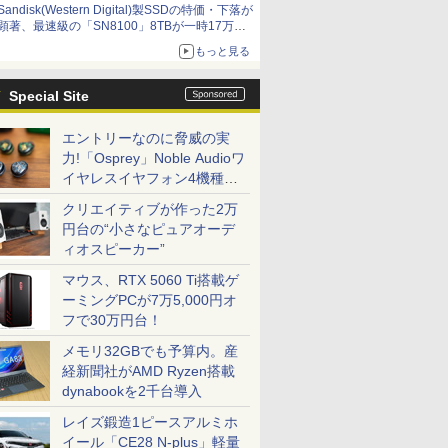
Sandisk(Western Digital)製SSDの特価・下落が
顕著、最速級の「SN8100」8TBが一時17万円
割れ [8月前半のSSD価格]
もっと見る
Special Site
エントリーなのに脅威の実
力!「Osprey」Noble Audioワ
イヤレスイヤフォン4機種を
一気に聴く
クリエイティブが作った2万
円台の“小さなピュアオーデ
ィオスピーカー”
マウス、RTX 5060 Ti搭載ゲ
ーミングPCが7万5,000円オ
フで30万円台！
メモリ32GBでも予算内。産
経新聞社がAMD Ryzen搭載
dynabookを2千台導入
レイズ鍛造1ピースアルミホ
イール「CE28 N-plus」軽量