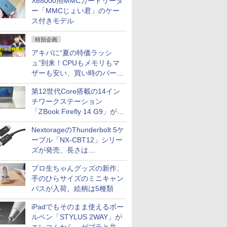
X68000用MMCカードリーダ
ー「MMCじょい君」のケー
ス付きモデル
特別企画
アキバに“夏の特価ラッシ
ュ”到来！CPUもメモリもマ
ザーも安い、買い時のパーツ
は？【8月7日(金)22時配信】
第12世代Core搭載の14イン
チワークステーション
「ZBook Firefly 14 G9」が
79,800円！秋葉原で中古PC
NextorageのThunderbolt 5ケ
セール
ーブル「NX-CBT12」シリー
ズが発売、長さは
30cm/50cm/1mの3種類
プロ生ちゃんグッズの新作、
手のひらサイズのミニキャン
バスが入荷。絵柄は5種類
iPadでもそのまま使えるボー
ルペン「STYLUS 2WAY」が