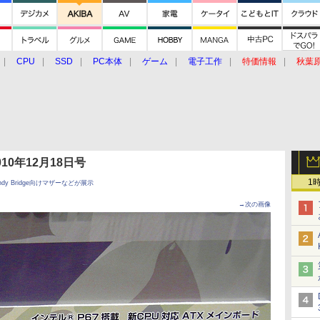
CPU
SSD
PC本体
ゲーム
電子工作
特価情報
秋葉
グルメ
イベント
価格動向
 2010年12月18日号
1
ndy Bridge向けマザーなどが展示
→次の画像