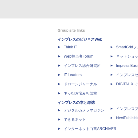
Group site links
インプレスのビジネスWeb
Think IT
SmartGri
Web担当者Forum
ネットショ
インプレス総合研究所
Impress Busi
IT Leaders
インプレス
ドローンジャーナル
DIGITAL
ネッ担お悩み相談室
インプレスの本と雑誌
インプレス
デジタルカメラマガジン
NextPublish
できるネット
インターネット白書ARCHIVES