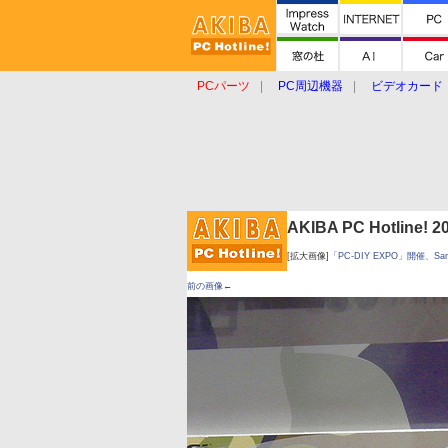
PCパーツ
PC周辺機器
ビデオカード
タブレット
おもしろグッズ
ショップ
AKIBA PC Hotline!
[拡大画像]
「PC-DIY EXPO」開催、Sa
前の画像←