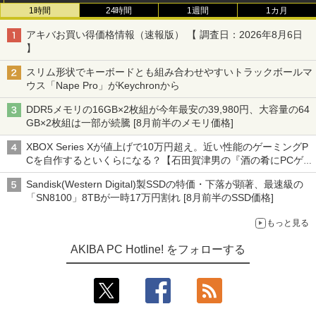
1時間
24時間
1週間
1カ月
アキバお買い得価格情報（速報版） 【 調査日：2026年8月6日
】
スリム形状でキーボードとも組み合わせやすいトラックボールマ
ウス「Nape Pro」がKeychronから
DDR5メモリの16GB×2枚組が今年最安の39,980円、大容量の64
GB×2枚組は一部が続騰 [8月前半のメモリ価格]
XBOX Series Xが値上げで10万円超え。近い性能のゲーミングP
Cを自作するといくらになる？【石田賀津男の『酒の肴にPCゲ
ーム』】
Sandisk(Western Digital)製SSDの特価・下落が顕著、最速級の
「SN8100」8TBが一時17万円割れ [8月前半のSSD価格]
もっと見る
AKIBA PC Hotline! をフォローする