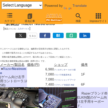
Powered by
Translate
2010年12月25日号
カテゴリ
過去記事
検索
Impressサイト
-新製品- Razer Nostromo
[
]
製品ジャンル：
入力デバイス
リスト
※このページにおける価格などは、編集部が店頭表示を独自に調査したものです。
この価格で販売されることを保証するものではありません。
実際の販売価格は変動しますので、購入時に各ショップ店頭にてご確認ください。
※特記無き価格情報は税込み価格（税率=5％）です。
メーカー/製品名
価格(円)
ショップ
備考
|
●
Razer
Nostrom
6,980
メッセサンオー カオス館
o
7,080
1F
ドスパラ秋葉原本店
(ゲーム向け左手
7,080
パソコンショップ アーク
用コントローラ,U
7,480
6F
SB)
ソフマップ 秋葉原 本館
Razerブランド/B
ELKIN製のゲーム向
け左手用キーボー
ド。