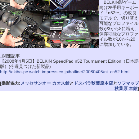
BELKIN製ゲーム
向け左手用キーボー
ド「n52te」の改良
モデルで、切り替え
可能なプロファイル
数が3から8に増え、
保存可能なプロファ
イル数が10から20
に増加している。
□関連記事
【2008年4月5日】BELKIN SpeedPad n52 Tournament Edition（日本語
版）(今週見つけた新製品)
http://akiba-pc.watch.impress.co.jp/hotline/20080405/ni_cn52.html
[撮影協力:
メッセサンオー カオス館
と
ドスパラ秋葉原本店
と
ソフマップ
秋葉原 本館
]