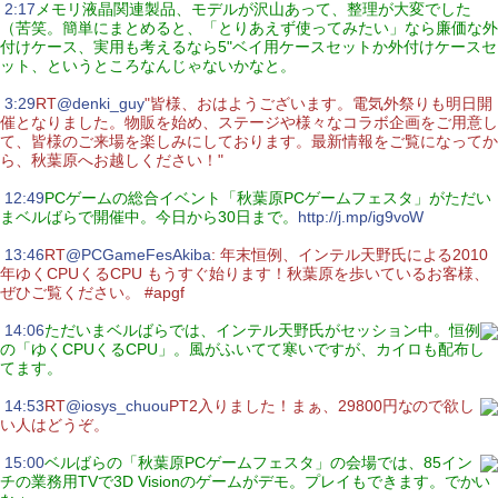
|
2:17
メモリ液晶関連製品、モデルが沢山あって、整理が大変でした
（苦笑。簡単にまとめると、「とりあえず使ってみたい」なら廉価な外
付けケース、実用も考えるなら5"ベイ用ケースセットか外付けケースセ
ット、というところなんじゃないかなと。
|
3:29
RT
@denki_guy
"皆様、おはようございます。電気外祭りも明日開
催となりました。物販を始め、ステージや様々なコラボ企画をご用意し
て、皆様のご来場を楽しみにしております。最新情報をご覧になってか
ら、秋葉原へお越しください！"
|
12:49
PCゲームの総合イベント「秋葉原PCゲームフェスタ」がただい
まベルばらで開催中。今日から30日まで。
http://j.mp/ig9voW
|
13:46
RT
@PCGameFesAkiba
: 年末恒例、インテル天野氏による2010
年ゆくCPUくるCPU もうすぐ始ります！秋葉原を歩いているお客様、
ぜひご覧ください。 #apgf
|
14:06
ただいまベルばらでは、インテル天野氏がセッション中。恒例
の「ゆくCPUくるCPU」。風がふいてて寒いですが、カイロも配布し
てます。
|
14:53
RT
@iosys_chuou
PT2入りました！まぁ、29800円なので欲し
い人はどうぞ。
|
15:00
ベルばらの「秋葉原PCゲームフェスタ」の会場では、85イン
チの業務用TVで3D Visionのゲームがデモ。プレイもできます。でかい