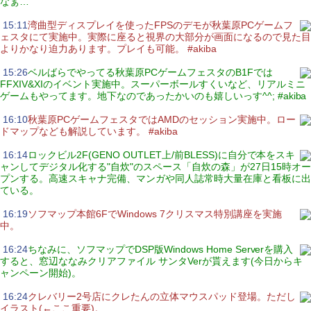
なぁ…
|
15:11
湾曲型ディスプレイを使ったFPSのデモが秋葉原PCゲームフ
ェスタにて実施中。実際に座ると視界の大部分が画面になるので見た目
よりかなり迫力あります。プレイも可能。 #akiba
|
15:26
ベルばらでやってる秋葉原PCゲームフェスタのB1Fでは
FFXIV&XIのイベント実施中。スーパーボールすくいなど、リアルミニ
ゲームもやってます。地下なのであったかいのも嬉しいっす^^; #akiba
|
16:10
秋葉原PCゲームフェスタではAMDのセッション実施中。ロー
ドマップなども解説しています。 #akiba
|
16:14
ロックビル2F(GENO OUTLET上/前BLESS)に自分で本をスキ
ャンしてデジタル化する"自炊"のスペース「自炊の森」が27日15時オー
プンする。高速スキャナ完備、マンガや同人誌常時大量在庫と看板に出
ている。
|
16:19
ソフマップ本館6FでWindows 7クリスマス特別講座を実施
中。
|
16:24
ちなみに、ソフマップでDSP版Windows Home Serverを購入
すると、窓辺ななみクリアファイル サンタVerが貰えます(今日からキ
ャンペーン開始)。
|
16:24
クレバリー2号店にクレたんの立体マウスパッド登場。ただし
イラスト(←ここ重要)。