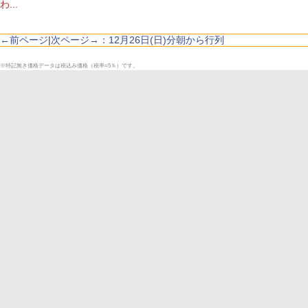
わ...
←前ページ
|
次ページ→：12月26日(日)分朝から行列
※特記無き価格データは税込み価格（税率=5％）です。