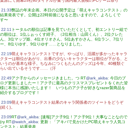
葉原にて開幕25社60タイトルが集う国内最大規模のPCゲーム祭り
|
21:33
弊誌の年末企画、本日の公開予定は「萌えキャラコンテスト」の
結果発表です。公開は22時前後になると思いますので、よろしくで
す〜
|
22:11
トータルの順位は記事を見ていただくとして、初エントリー組で
の順位は、1位ふぉっくす紺子、（2位相当：山田くん）、2位クレた
ん、3位マップ姫、4位オリオさん、5位あすかさん、6位ラン、7位リ
ー、8位りゆす、9位りゆす……となりました。
|
22:19
萌えキャラコンテストですが、やっぱり、活躍が多かったキャラ
クターは順位があがり、出番の少ないキャラクターは順位が下がる、と
いうのが基本な様子。ちなみにつくもたんのグッズは今年、40種類ぐ
らい出ているそうです……（汗
|
22:49
アク子からのメッセージきました。つ RT
@ark_akiba
: 今日のブ
ログ更新しましたー！アク子に最高のクリスマスプレゼントをくれた皆
様に本当に感謝いたします！ いつものアク子が好きなrazer製商品を
紹介するブログです！
|
23:09
萌えキャラコンテスト結果のキャラ関係者のツイートをどうぞ
(続く)。
|
23:09
RT
@ark_akiba
: [速報]アク子9位！アク子9位！大事なことなので
(ry RT
@watch_akiba
: 更新：「アキバで見かけたPC萌えキャラ人気コ
ンテスト」結果発表