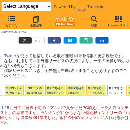
Powered by
Translate
【 2010年12月25日号 】
カテゴリ
過去記事
検索
Impressサイト
AKIBA PC Hotline! Twitter更新履歴
（2010/12/20〜2010/12/26）
リスト
Twitter
を使って配信している取材速報や特価情報の更新履歴です。
なお、利用している外部サービスの状況により、一部の画像が表示さ
れない場合もございます。
試験サービスにつき、予告無く中断/終了することがありますのでご
了承ください。
12月20日(月)分
12月21日(火)分
12月22日(水)分
12月23日(木)分
12月24日(金)分
12月25日(土)分
気が付いたら
ASUSの読み方
仏教徒だニャン
大量発生中
カップルの方へ
こたつトーク
|
1:19
近日中に発表予定の「アキバで見かけたPC萌えキャラ人気コンテ
スト」の結果ですが、ランキングにからまない特別枠エントリーの「山
田くん」は得票数391票でした。仮に今回のランキングに入れた場合は
7位。