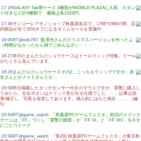
|
17:19
GALAXY Tab用ケース 4種類がMOBILE PLAZAに入荷。スタン
ド付きなど計4種類で、価格は各1029円。
|
17:36
サンコーレアモノショップ秋葉原各店で、17時?19時の間、店
内製品が全て20%オフになるタイムセールを実施中。
|
18:00
RT
@edo787
: 藍澤光さんのクリスマスバージョンを作ったよ
（時間がなかったから雑でごめんなさい・・・
|
18:27
本日のまんだらけショウケースはドールウィッグ特集。ドール
がたくさん並んでいます。
|
18:28
まんだらけショウケースその2。こっちもウィッグですが、巫
女さんとかメイドさんとか…
|
19:56
昨日掲載したタッチセンサー付きのマウスですが、実際に購入し
てみたら、左右ボタンはクリック音が出る仕様でした……。記事は加
筆/修正し、写真も追加してあります。個人的にはちと残念……。（編
S）
|
20:54
RT
@game_watch
: 「秋葉原PCゲームフェスタ」初日のメインス
テージは「FF」づくし「電撃の旅団」が「FF XI」と「FF XIV」をネタ
にこたつトーク
|
20:56
RT
@game_watch
: 「第2回 秋葉原PCゲームフェスタ」が東京秋