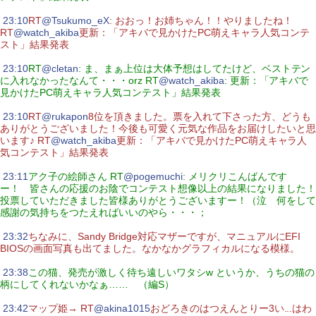
|
23:10
RT
@Tsukumo_eX
: おおっ！お姉ちゃん！！やりましたね！
RT
@watch_akiba
更新：「アキバで見かけたPC萌えキャラ人気コンテ
スト」結果発表
|
23:10
RT
@cletan
: ま、まぁ上位は大体予想はしてたけど、ベストテン
に入れなかったなんて・・・orz RT
@watch_akiba
: 更新：「アキバで
見かけたPC萌えキャラ人気コンテスト」結果発表
|
23:10
RT
@rukapon
8位を頂きました。票を入れて下さった方、どうも
ありがとうございました！今後も可愛く元気な作品をお届けしたいと思
います♪ RT
@watch_akiba
更新：「アキバで見かけたPC萌えキャラ人
気コンテスト」結果発表
|
23:11
アク子の絵師さん RT
@pogemuchi
: メリクリこんばんです
ー！ 皆さんの応援のお陰でコンテスト想像以上の結果になりました！
投票していただきました皆様ありがとうございますー！（泣 何をして
感謝の気持ちをつたえればいいのやら・・・；
|
23:32
ちなみに、Sandy Bridge対応マザーですが、マニュアルにEFI
BIOSの画面写真も出てました。なかなかグラフィカルになる模様。
|
23:38
この猫、発売が激しく待ち遠しいワタシw というか、うちの猫の
柄にしてくれないかなぁ…… （編S）
|
23:42
マップ姫→ RT
@akina1015
おどろきのはつえんとりー3い...はわ