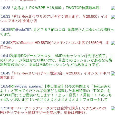
|
16:28
「あるよ！ PX-W3PE ￥18,800 」TWOTOP秋葉原本店
|
16:33
「PT2 Rev.B ウワサのアレ今すぐ買えます。￥29,800」イオ
シス アキバ中央通り店
|
16:38
RT
@edo787
: えど７８７的ココロ: 藍澤光さんに会いに台湾行っ
てきた
|
16:39
XFXのRadeon HD 5870がツクモパソコン本店で18980円。本
日のみ。
|
16:41
秋葉原PCゲームフェスタ、AMDのセッションは先ほど終了。こ
の1Fステージ前はかなり寒いので、目当てのセッションがあるなら防
寒対策必須かと。明日はMSのセッションなどもあるようです。
|
16:45
「PT2 Rev.B いそげ〜!! 限定3台!! ￥29,800」イオシス アキバ
末広町店
|
16:54
RT
@iosys_suehiro
: 【本日限定】只今の時間より「Twitterみた
よ！」と言ってくだされば先ほども掲載した本日特価の「T-01C」を
47,800円にてご提供いたします！！よっ！店長！！男前！！！めっち
ゃ安いと思います！いそげええええええええええ！フォローもして
|
17:10
オーバークロックワークスでは台湾で購入してきたASUSの
P67チップセット搭載マザーを展示中。型番はP8P67。