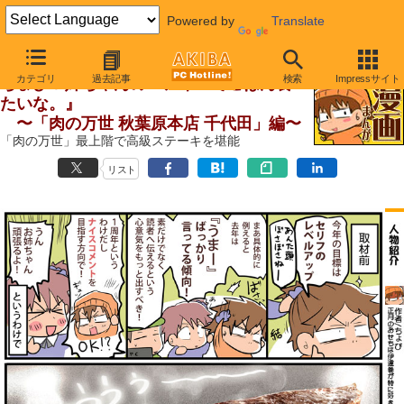
Powered by
Translate
【 2011年1月15日号 】
カテゴリ
過去記事
検索
Impressサイト
ちょび＆姉ちゃんの『アキバでごはん食べ
たいな。』
〜「肉の万世 秋葉原本店 千代田」編〜
「肉の万世」最上階で高級ステーキを堪能
リスト