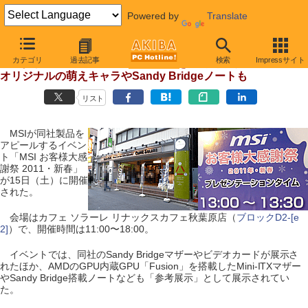
Powered by
Translate
【 2011年1月15日号 】
カテゴリ
過去記事
検索
Impressサイト
MSIがイベント実施、Fusionマザーを国内初展示、
オリジナルの萌えキャラやSandy Bridgeノートも
リスト
MSIが同社製品を
アピールするイベン
ト「MSI お客様大感
謝祭 2011・新春」
が15日（土）に開催
された。
会場はカフェ ソラーレ リナックスカフェ秋葉原店（
ブロックD2-[e
2]
）で、開催時間は11:00〜18:00。
イベントでは、同社のSandy Bridgeマザーやビデオカードが展示さ
れたほか、AMDのGPU内蔵GPU「Fusion」を搭載したMini-ITXマザー
やSandy Bridge搭載ノートなども「参考展示」として展示されてい
た。