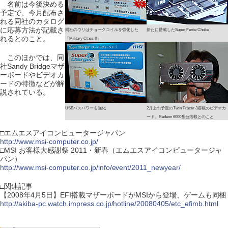
名前は今後決める
予定で、今月配布さ
れる同社のカタログ
に応募方法が記載さ
同社のウリはチョークコイルを強化した
新たに搭載したSuper Ferite Choke
れるとのこと。
「Military Class II」
このほかでは、同
社Sandy Bridgeマザ
ーボードやビデオカ
ードの特徴などが解
説されている。
USBバスパワーも強化
2月上旬予定のTwin Frozer 3搭載のビデオカ
ード。Radeon 6000番台搭載とのこと
□エムエスアイコンピュータージャパン
http://www.msi-computer.co.jp/
□MSI お客様大感謝祭 2011・新春（エムエスアイコンピュータージャ
パン）
http://www.msi-computer.co.jp/info/event/2011_newyear/
□関連記事
【2008年4月5日】EFI搭載マザーボードがMSIから登場、ゲームも同梱
http://akiba-pc.watch.impress.co.jp/hotline/20080405/etc_efimb.html