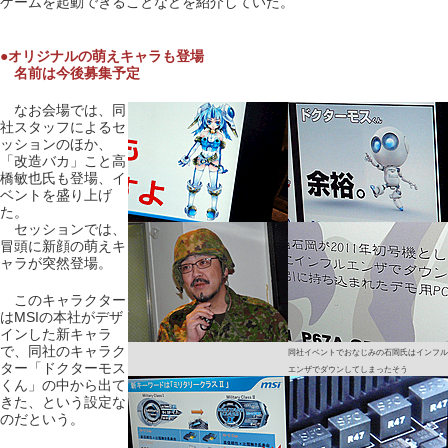
ゲームを起動できることなどを紹介していた。
●オリジナルの萌えキャラも登場
名前は今後募集予定
なお会場では、同
社スタッフによるセ
ッションのほか、
「改造バカ」こと高
橋敏也氏も登場、イ
ベントを盛り上げ
た。
セッションでは、
冒頭に新顔の萌えキ
ャラが突然登場。
このキャラクター
はMSIの本社がデザ
インした新キャラ
で、同社のキャラク
同社イベントでおなじみの石岡氏はインフル
ター「ドクターモス
エンザでダウンしてしまったそう
くん」の中から出て
きた、という設定な
のだという。