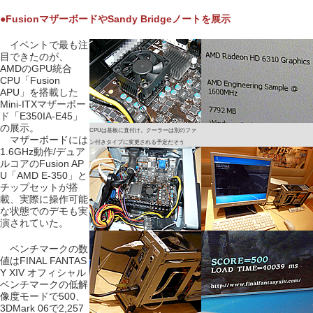
●FusionマザーボードやSandy Bridgeノートを展示
イベントで最も注
目できたのが、
AMDのGPU統合
CPU「Fusion
APU」を搭載した
Mini-ITXマザーボー
ド「E350IA-E45」
の展示。
CPUは基板に直付け。クーラーは別のファ
マザーボードには
ン付きタイプに変更される予定だそう
1.6GHz動作/デュア
ルコアのFusion AP
U「AMD E-350」と
チップセットが搭
載、実際に操作可能
な状態でのデモも実
演されていた。
ベンチマークの数
値はFINAL FANTAS
Y XIV オフィシャル
ベンチマークの低解
像度モードで500、
3DMark 06で2,257