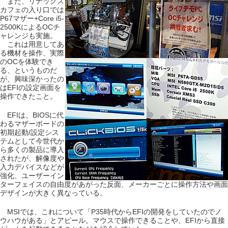
また、リナックス
カフェの入り口では
P67マザー+Core i5-
2500KによるOCチ
ャレンジも実施。
これは用意してあ
る機材を操作、実際
のOCを体験でき
る、というものだ
が、興味深かったの
はEFIの設定画面を
操作できたこと。
EFIは、BIOSに代
わるマザーボードの
初期起動/設定シス
テムとして今世代か
ら多くの製品に導入
されたが、解像度や
入力デバイスなどが
強化、ユーザーイン
ターフェイスの自由度があがった反面、メーカーごとに操作方法や画面
デザインが大きく異なっている。
MSIでは、これについて「P35時代からEFIの開発をしていたのでノ
ウハウがある」とアピール。マウスで操作できることや、EFIから直接