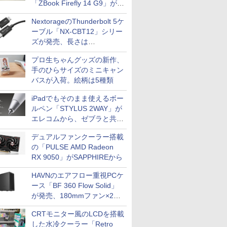
「ZBook Firefly 14 G9」が
79,800円！秋葉原で中古PC
NextorageのThunderbolt 5ケ
セール
ーブル「NX-CBT12」シリー
ズが発売、長さは
30cm/50cm/1mの3種類
プロ生ちゃんグッズの新作、
手のひらサイズのミニキャン
バスが入荷。絵柄は5種類
iPadでもそのまま使えるボー
ルペン「STYLUS 2WAY」が
エレコムから、ゼブラと共同
開発
デュアルファンクーラー搭載
の「PULSE AMD Radeon
RX 9050」がSAPPHIREから
HAVNのエアフロー重視PCケ
ース「BF 360 Flow Solid」
が発売、180mmファン×2搭
載
CRTモニター風のLCDを搭載
した水冷クーラー「Retro