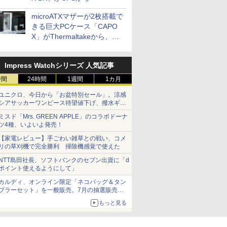
microATXマザーが2枚搭載で
きる巨大PCケース「CAPO
X」がThermaltakeから、カ
ラーは2色
Impress Watchシリーズ 人気記事
時間
24時間
1週間
1カ月
ユニクロ、今日から「お盆特別セール」。涼感
シアサッカーワンピース待望値下げ、撥水ギア
ショーツは1990円に
ミスド「Mrs. GREEN APPLE」のコラボドーナ
ツ4種、いよいよ発売！
【家電レビュー】手ごわい雑草との戦い、コメ
リの草刈機で完全勝利 掃除機感覚で使えた
NTT島田社長、ソフトバンクのセブン出資に「d
ポイント使えるようにして」
カルディ、オンライン限定「ネコバッグ＆タン
ブラーセット」を一般販売。7月の抽選販売の
当選無効分
もっと見る