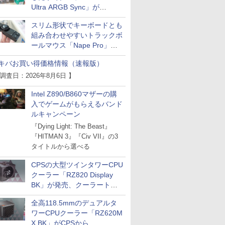
Ultra ARGB Sync」が
Thermaltakeから
スリム形状でキーボードとも
組み合わせやすいトラックボ
ールマウス「Nape Pro」が
Keychronから
キバお買い得価格情報（速報版）
 調査日：2026年8月6日 】
Intel Z890/B860マザーの購
入でゲームがもらえるバンド
ルキャンペーン
『Dying Light: The Beast』
『HITMAN 3』『Civ VII』の3
タイトルから選べる
CPSの大型ツインタワーCPU
クーラー「RZ820 Display
BK」が発売、クーラートッ
プに5インチ液晶搭載
全高118.5mmのデュアルタ
ワーCPUクーラー「RZ620M
X BK」がCPSから