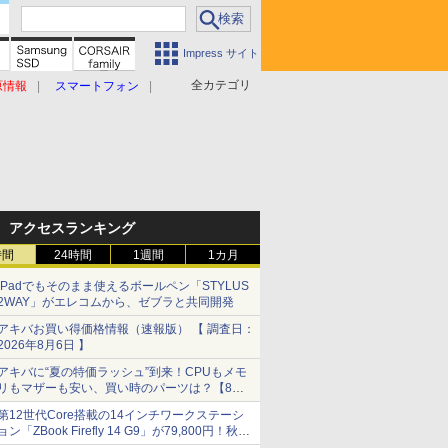
Impress サイト
全カテゴリ
原情報
スマートフォン
アクセスランキング
時間
24時間
1週間
1カ月
iPadでもそのまま使えるボールペン「STYLUS
2WAY」がエレコムから、ゼブラと共同開発
アキバお買い得価格情報（速報版） 【 調査日：
2026年8月6日 】
アキバに“夏の特価ラッシュ”到来！CPUもメモ
リもマザーも安い、買い時のパーツは？【8月7
日(金)22時配信】
第12世代Core搭載の14インチワークステーシ
ョン「ZBook Firefly 14 G9」が79,800円！秋葉
原で中古PCセール