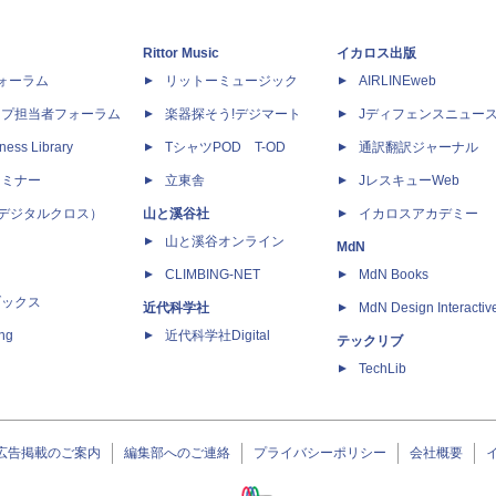
Rittor Music
イカロス出版
dフォーラム
リットーミュージック
AIRLINEweb
ップ担当者フォーラム
楽器探そう!デジマート
Jディフェンスニュー
ness Library
TシャツPOD T-OD
通訳翻訳ジャーナル
セミナー
立東舎
JレスキューWeb
 X（デジタルクロス）
山と溪谷社
イカロスアカデミー
山と溪谷オンライン
MdN
CLIMBING-NET
MdN Books
ブックス
近代科学社
MdN Design Interactiv
ing
近代科学社Digital
テックリブ
TechLib
広告掲載のご案内
編集部へのご連絡
プライバシーポリシー
会社概要