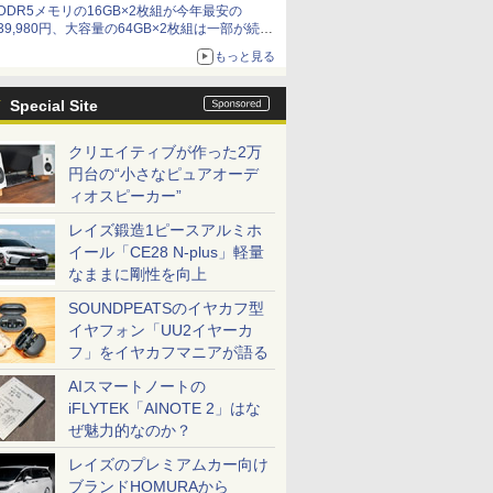
DDR5メモリの16GB×2枚組が今年最安の
39,980円、大容量の64GB×2枚組は一部が続騰
[8月前半のメモリ価格]
もっと見る
Special Site
クリエイティブが作った2万
円台の“小さなピュアオーデ
ィオスピーカー”
レイズ鍛造1ピースアルミホ
イール「CE28 N-plus」軽量
なままに剛性を向上
SOUNDPEATSのイヤカフ型
イヤフォン「UU2イヤーカ
フ」をイヤカフマニアが語る
AIスマートノートの
iFLYTEK「AINOTE 2」はな
ぜ魅力的なのか？
レイズのプレミアムカー向け
ブランドHOMURAから