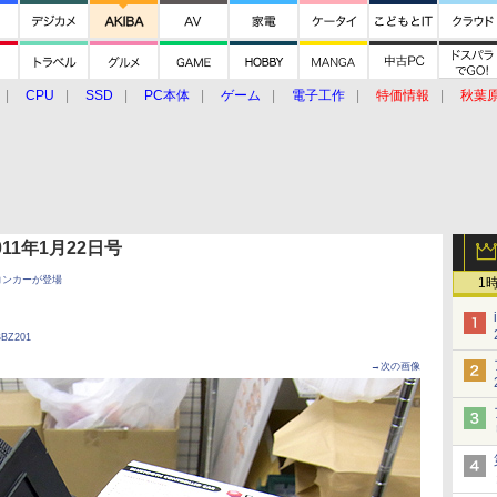
CPU
SSD
PC本体
ゲーム
電子工作
特価情報
秋葉
グルメ
イベント
価格動向
 2011年1月22日号
ジコンカーが登場
1
 BBZ201
→次の画像