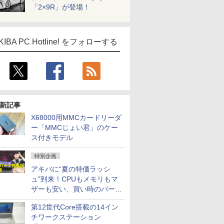
「2×9R」が登場！
KIBA PC Hotline! をフォローする
新記事
X68000用MMCカードリーダ
ー「MMCじょい君」のケー
ス付きモデル
特別企画
アキバに“夏の特価ラッシ
ュ”到来！CPUもメモリもマ
ザーも安い、買い時のパーツ
は？【8月7日(金)22時配信】
第12世代Core搭載の14イン
チワークステーション