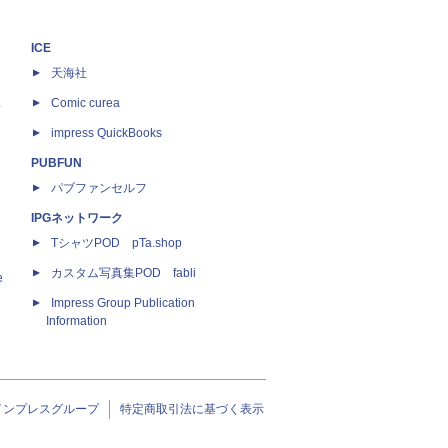
ICE
天海社
ス
Comic curea
impress QuickBooks
PUBFUN
パブファンセルフ
IPGネットワーク
TシャツPOD pTa.shop
カスタム写真集POD fabli
e
Impress Group Publication
Information
インプレスグループ
特定商取引法に基づく表示