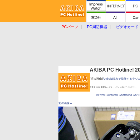
PCパーツ
PC周辺機器
ビデオカード
タブレット
おもしろグッズ
ショップ
AKIBA PC Hotline!
[拡大画像]
Android端末で操作するラ
今週見つけた新製品：スマートフォン向けアクセサリー
BeeWi Bluetooth Controlled Car
前の画像←