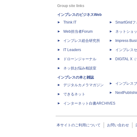
Group site links
インプレスのビジネスWeb
Think IT
SmartGri
Web担当者Forum
ネットショ
インプレス総合研究所
Impress Busi
IT Leaders
インプレス
ドローンジャーナル
DIGITAL
ネッ担お悩み相談室
インプレスの本と雑誌
インプレス
デジタルカメラマガジン
NextPublish
できるネット
インターネット白書ARCHIVES
本サイトのご利用について
お問い合わせ