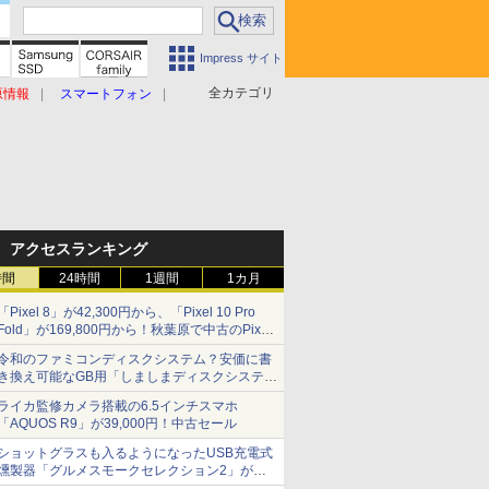
Impress サイト
全カテゴリ
原情報
スマートフォン
アクセスランキング
時間
24時間
1週間
1カ月
「Pixel 8」が42,300円から、「Pixel 10 Pro
Fold」が169,800円から！秋葉原で中古のPixel
シリーズがお買い得
令和のファミコンディスクシステム？安価に書
き換え可能なGB用「しましまディスクシステ
ム」
ライカ監修カメラ搭載の6.5インチスマホ
「AQUOS R9」が39,000円！中古セール
ショットグラスも入るようになったUSB充電式
燻製器「グルメスモークセレクション2」がサ
ンコーから