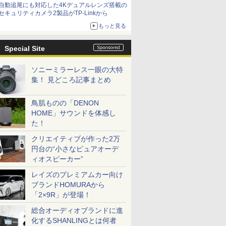
自動追尾にも対応した4Kデュアルレンズ搭載の
セキュリティカメラ2製品がTP-Linkから
もっと見る
Special Site
ソニーミラーレス一眼の大特
集！ 見どころ記事まとめ
鳥肌ものの「DENON
HOME」サウンドを体感し
た！
クリエイティブが作った2万
円台の“小さなピュアオーデ
ィオスピーカー”
レイズのプレミアムカー向け
ブランドHOMURAから
「2×9R」が登場！
総合オーディオブランドに進
化するSHANLINGとは何者