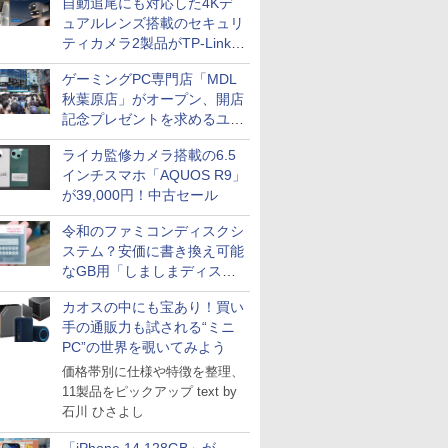
自動追尾にも対応した4Kデ
Impress Group Publication Informa
ュアルレンズ搭載のセキュリ
tion
ティカメラ2製品がTP-Linkか
ら
ゲーミングPC専門店「MDL
秋葉原店」がオープン、開店
記念プレゼントを求めるユー
ザーが押し寄せ長蛇の列に
ライカ監修カメラ搭載の6.5
インチスマホ「AQUOS R9」
が39,000円！中古セール
令和のファミコンディスクシ
ステム？安価に書き換え可能
なGB用「しましまディスク
システム」
カオスの中にも宝あり！買い
手の通販力も試される“ミニ
PC”の世界を覗いてみよう
価格帯別に仕様や特徴を整理、
11製品をピックアップ text by
石川 ひさよし