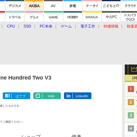
CPU
SSD
PC本体
ゲーム
電子工作
特価情報
秋葉
グルメ
イベント
価格動向
e Hundred Two V3
1
はてブ
note
LinkedIn
査したものです。
てご確認ください。
ショップ
備考