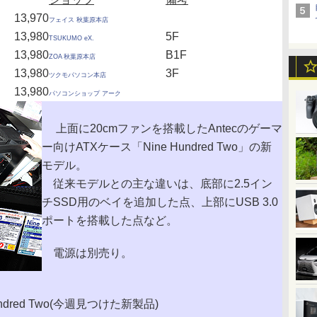
13,970
フェイス 秋葉原本店
13,980
5F
TSUKUMO eX.
13,980
B1F
ZOA 秋葉原本店
13,980
3F
ツクモパソコン本店
13,980
パソコンショップ アーク
上面に20cmファンを搭載したAntecのゲーマ
ー向けATXケース「Nine Hundred Two」の新
モデル。
従来モデルとの主な違いは、底部に2.5イン
チSSD用のベイを追加した点、上部にUSB 3.0
ポートを搭載した点など。
電源は別売り。
Hundred Two(今週見つけた新製品)