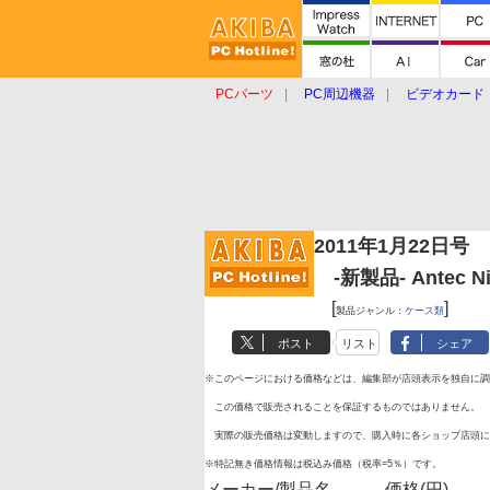
PCパーツ
PC周辺機器
ビデオカード
タブレット
おもしろグッズ
ショップ
2011年1月22日号
-新製品- Antec Nin
[
]
製品ジャンル：
ケース類
ポスト
リスト
シェア
※このページにおける価格などは、編集部が店頭表示を独自に調
この価格で販売されることを保証するものではありません。
実際の販売価格は変動しますので、購入時に各ショップ店頭に
※特記無き価格情報は税込み価格（税率=5％）です。
メーカー/製品名
価格(円)