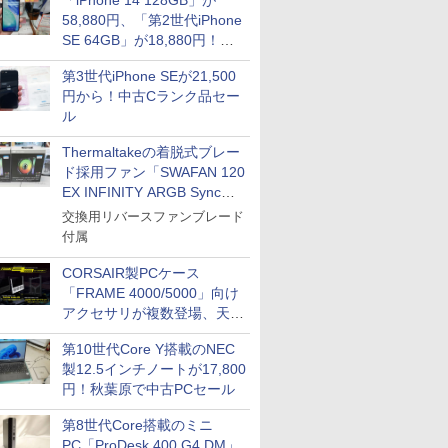
「iPhone 14 128GB」が
58,880円、「第2世代iPhone
SE 64GB」が18,880円！中
古Bランク品セール
第3世代iPhone SEが21,500
円から！中古Cランク品セー
ル
Thermaltakeの着脱式ブレー
ド採用ファン「SWAFAN 120
EX INFINITY ARGB Sync」
に単品パッケージ
交換用リバースファンブレード
付属
CORSAIR製PCケース
「FRAME 4000/5000」向け
アクセサリが複数登場、天然
木製パネルや背面コネクタ対
第10世代Core Y搭載のNEC
応トレイなど
製12.5インチノートが17,800
円！秋葉原で中古PCセール
第8世代Core搭載のミニ
PC「ProDesk 400 G4 DM」