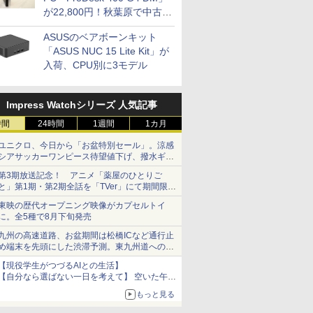
が22,800円！秋葉原で中古
PCセール
ASUSのベアボーンキット
「ASUS NUC 15 Lite Kit」が
入荷、CPU別に3モデル
Impress Watchシリーズ 人気記事
時間
24時間
1週間
1カ月
ユニクロ、今日から「お盆特別セール」。涼感
シアサッカーワンピース待望値下げ、撥水ギア
ショーツは1990円に
第3期放送記念！ アニメ「薬屋のひとりご
と」第1期・第2期全話を「TVer」にて期間限定
で順次無料配信開始
東映の歴代オープニング映像がカプセルトイ
に。全5種で8月下旬発売
九州の高速道路、お盆期間は松橋ICなど通行止
め端末を先頭にした渋滞予測。東九州道への迂
回は料金調整を実施
【現役学生がつづるAIとの生活】
【自分なら選ばない一日を考えて】 空いた午後
をチャッピーに捧げたら、思わぬ絶景に出会っ
もっと見る
た話