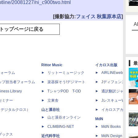
hotline/20081227/ni_c900two.html
[撮影協力:
フェイス 秋葉原本店
]
A
トップページに戻る
最
Rittor Music
イカロス出版
dフォーラム
リットーミュージック
AIRLINEweb
ップ担当者フォーラム
楽器探そう!デジマート
Jディフェンスニュー
iness Library
TシャツPOD T-OD
通訳翻訳ジャーナル
セミナー
立東舎
JレスキューWeb
 X（デジタルクロス）
山と溪谷社
イカロスアカデミー
山と溪谷オンライン
MdN
CLIMBING-NET
MdN Books
ブックス
近代科学社
MdN Design Interacti