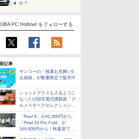
か？
KIBA PC Hotline! をフォローする
新記事
ICE
サンコーの「残暑お見舞い5
天海社
点福箱」が数量限定で販売中
ス
Comic curea
impress QuickBooks
ショットグラスも入るように
なったUSB充電式燻製器「グ
PUBFUN
ルメスモークセレクション
パブファンセルフ
2」がサンコーから
「Pixel 8」が42,300円から、
IPGネットワーク
「Pixel 10 Pro Fold」が
TシャツPOD pTa.shop
169,800円から！秋葉原で中
古のPixelシリーズがお買い得
カスタム写真集POD fabli
ve