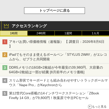
トップページに戻る
アクセスランキング
1時間
24時間
1週間
1カ月
アキバお買い得価格情報（速報版） 【 調査日：2026年8月6日
】
iPadでもそのまま使えるボールペン「STYLUS 2WAY」がエレコ
ムから、ゼブラと共同開発
DDR5メモリの16GB×2枚組が今年最安の39,980円、大容量の
64GB×2枚組は一部が続騰 [8月前半のメモリ価格]
スリム形状でキーボードとも組み合わせやすいトラックボールマ
ウス「Nape Pro」がKeychronから
第12世代Core搭載の14インチワークステーション「ZBook
Firefly 14 G9」が79,800円！秋葉原で中古PCセール
もっと見る