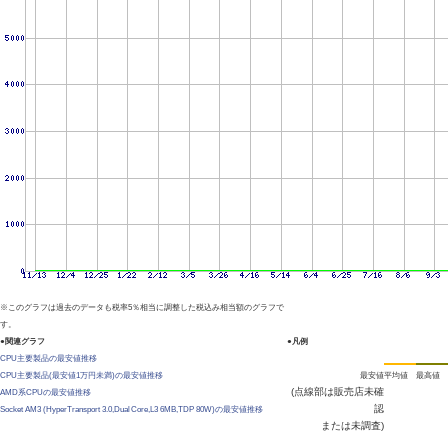
※このグラフは過去のデータも税率5％相当に調整した税込み相当額のグラフで
す。
●関連グラフ
●凡例
CPU主要製品の最安値推移
CPU主要製品(最安値1万円未満)の最安値推移
最安値
平均値
最高値
(点線部は販売店未確
AMD系CPUの最安値推移
認
Socket AM3 (HyperTransport 3.0,Dual Core,L3 6MB,TDP 80W)の最安値推移
または未調査)