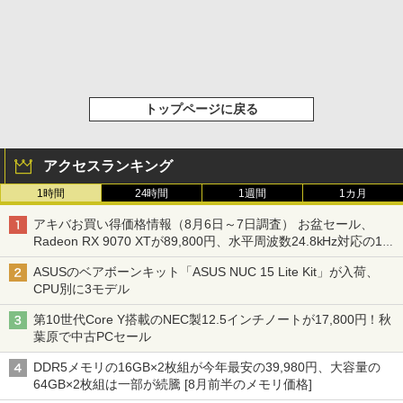
トップページに戻る
アクセスランキング
1時間
24時間
1週間
1カ月
アキバお買い得価格情報（8月6日～7日調査） お盆セール、
Radeon RX 9070 XTが89,800円、水平周波数24.8kHz対応の17
型モニターが9,801円、暑さ指数連動セール ほか
ASUSのベアボーンキット「ASUS NUC 15 Lite Kit」が入荷、
CPU別に3モデル
第10世代Core Y搭載のNEC製12.5インチノートが17,800円！秋
葉原で中古PCセール
DDR5メモリの16GB×2枚組が今年最安の39,980円、大容量の
64GB×2枚組は一部が続騰 [8月前半のメモリ価格]