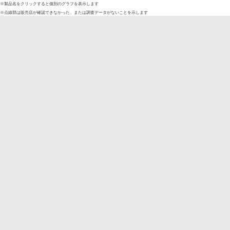
※製品名をクリックすると個別のグラフを表示します
※点線部は販売店が確認できなかった、または調査データがないことを示します