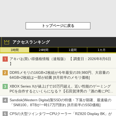
トップページに戻る
アクセスランキング
1時間
24時間
1週間
1カ月
アキバお買い得価格情報（速報版） 【 調査日：2026年8月6日
】
DDR5メモリの16GB×2枚組が今年最安の39,980円、大容量の
64GB×2枚組は一部が続騰 [8月前半のメモリ価格]
XBOX Series Xが値上げで10万円超え。近い性能のゲーミング
PCを自作するといくらになる？【石田賀津男の『酒の肴にPCゲ
ーム』】
Sandisk(Western Digital)製SSDの特価・下落が顕著、最速級の
「SN8100」8TBが一時17万円割れ [8月前半のSSD価格]
CPSの大型ツインタワーCPUクーラー「RZ820 Display BK」が