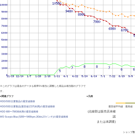
※このグラフは過去のデータも税率5％相当に調整した税込み相当額のグラフで
す。
●関連グラフ
●凡例
HDD/SSD主要製品の最安値推移
HDD/SSD主要製品(最安値1万円未満)の最安値推移
最安値
平均値
最高値
(点線部は販売店未確
HDD 600〜750GB未満の最安値推移
認
WD Scorpio Blue (5200〜5400rpm,3Gb/s,2.5インチ)の最安値推移
または未調査)
ショップ数