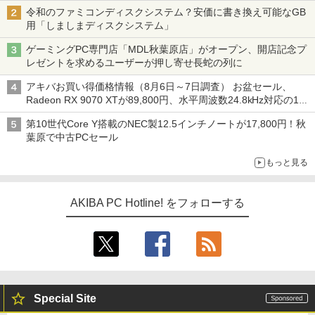
令和のファミコンディスクシステム？安価に書き換え可能なGB
用「しましまディスクシステム」
ゲーミングPC専門店「MDL秋葉原店」がオープン、開店記念プ
レゼントを求めるユーザーが押し寄せ長蛇の列に
アキバお買い得価格情報（8月6日～7日調査） お盆セール、
Radeon RX 9070 XTが89,800円、水平周波数24.8kHz対応の17
型モニターが9,801円、暑さ指数連動セール ほか
第10世代Core Y搭載のNEC製12.5インチノートが17,800円！秋
葉原で中古PCセール
もっと見る
AKIBA PC Hotline! をフォローする
Special Site