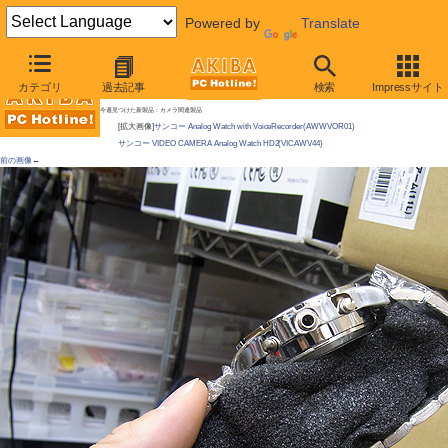
Powered by
Translate
AKIBA PC Hotline! 2011年2月5日号
カテゴリ
過去記事
検索
Impressサイト
今週見つけた新製品：AV機器
今週見つけた新製品：カメラ関連製品
[拡大画像]
サンコー Analog Watch with VoiceRecorder(AWWVOR01)
サンコー VIDEO CAMERA Analog Watch HD2(VICAWV44)
前の画像←