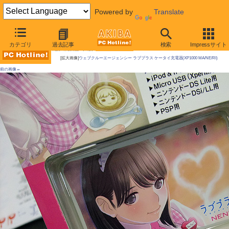
Powered by
Translate
AKIBA PC Hotline! 2011年2月11日号
カテゴリ
過去記事
検索
Impressサイト
今週見つけた新製品：そのほかのモバイル関連機器
[拡大画像]
ウェブクルーエージェンシー ラブプラス ケータイ充電器(XP1000 MA/NE/RI)
前の画像←