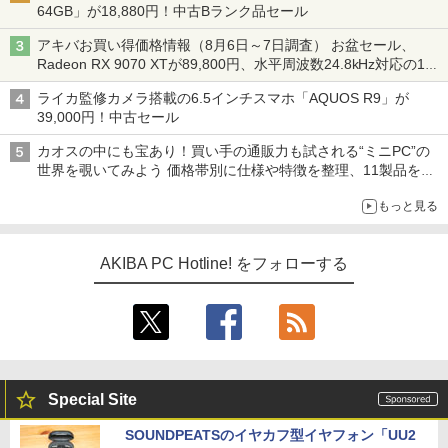
64GB」が18,880円！中古Bランク品セール
アキバお買い得価格情報（8月6日～7日調査） お盆セール、
Radeon RX 9070 XTが89,800円、水平周波数24.8kHz対応の17
型モニターが9,801円、暑さ指数連動セール ほか
ライカ監修カメラ搭載の6.5インチスマホ「AQUOS R9」が
39,000円！中古セール
カオスの中にも宝あり！買い手の通販力も試される“ミニPC”の
世界を覗いてみよう 価格帯別に仕様や特徴を整理、11製品をピ
ックアップ text by 石川 ひさよし
もっと見る
AKIBA PC Hotline! をフォローする
Special Site
SOUNDPEATSのイヤカフ型イヤフォン「UU2