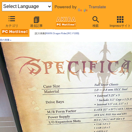
Powered by
Translate
AKIBA PC Hotline! 2011年2月19日号
カテゴリ
過去記事
検索
Impressサイト
今週見つけた新製品：ケース類/関連製品
[拡大画像]
INWIN Dragon Rider(IRC-F1003)
前の画像←