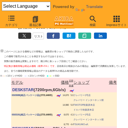
Powered by
Translate
日立 HDD最安値上位ショップ
カテゴリ
過去記事
検索
Impressサイト
【調査日：2011年2月17日】
リスト
※
このページにおける価格などの情報は、編集部が各ショップで独自に調査したものです。
この価格で販売されることを保証するものではありません。
実際の販売価格は変動しますので、購入時に各ショップ店頭にてご確認ください。
特記無き価格情報は税込み価格（税率=5％）です。
店頭表示が税抜きのみの場合は、編集部で消費税を加算しています。
また、全ての価格変動情報は過去のデータも税率5％の税込み相当額です。
※
■
■
＝3.5インチHDD
■
■
＝2.5インチHDD
■
■
■
■
＝SSD
1GB
モデル
価格
ショップ
備考
単価
|
DESKSTAR
(7200rpm,6Gb/s)
|
0S03088(純正パッケージ品)
(3TB,64MB)
14,870
5.0
クレバリー1号店
クレバリー インターネット館
14,980
5.0
TWOTOP秋葉原本店
ドスパラ秋葉原本店
|
0S03191(純正パッケージ品)
(2TB,64MB)
8,670
4.3
クレバリー1号店
クレバリー インターネット館
8,770
4.4
TSUKUMO eX.