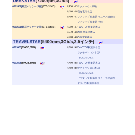
|
DESKSTAR
(7200rpm,3Gb/s)
|
0S02602(純正パッケージ品)
(2TB,32MB)
8,950
4.5
テクノハウス東映
9,180
4.6
石丸電気本店
9,480
4.7
ソフマップ 秋葉原 リユース総合館
ソフマップ 秋葉原 本館
|
0S02601(純正パッケージ品)
(1TB,32MB)
4,700
4.7
TWOTOP秋葉原本店
4,770
4.8
ZOA 秋葉原本店
4,780
4.8
石丸電気本店
|
TRAVELSTAR
(5400rpm,3Gb/s,2.5インチ)
|
0S03085
(750GB,8MB)
6,780
9.0
TWOTOP秋葉原本店
ツクモパソコン本店II
TSUKUMO eX.
|
0S02598
(500GB,8MB)
4,400
8.8
TWOTOP秋葉原本店
4,450
8.9
ツクモパソコン本店II
TSUKUMO eX.
ソフマップ 秋葉原 リユース総合館
ドスパラ秋葉原本店