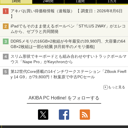
1時間
24時間
1週間
1カ月
アキバお買い得価格情報（速報版） 【 調査日：2026年8月6日
】
iPadでもそのまま使えるボールペン「STYLUS 2WAY」がエレコ
ムから、ゼブラと共同開発
DDR5メモリの16GB×2枚組が今年最安の39,980円、大容量の64
GB×2枚組は一部が続騰 [8月前半のメモリ価格]
スリム形状でキーボードとも組み合わせやすいトラックボールマ
ウス「Nape Pro」がKeychronから
第12世代Core搭載の14インチワークステーション「ZBook Firefl
y 14 G9」が79,800円！秋葉原で中古PCセール
もっと見る
AKIBA PC Hotline! をフォローする