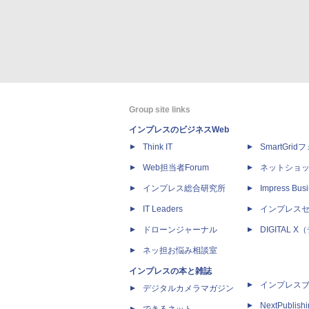
Group site links
インプレスのビジネスWeb
Think IT
SmartGri
Web担当者Forum
ネットショ
インプレス総合研究所
Impress Busi
IT Leaders
インプレス
ドローンジャーナル
DIGITAL
ネッ担お悩み相談室
インプレスの本と雑誌
インプレス
デジタルカメラマガジン
NextPublish