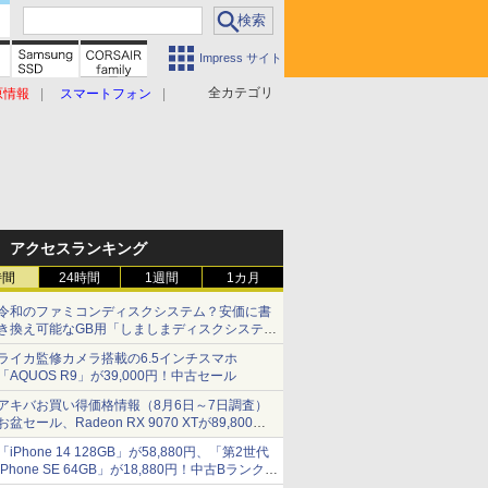
Impress サイト
全カテゴリ
原情報
スマートフォン
アクセスランキング
時間
24時間
1週間
1カ月
令和のファミコンディスクシステム？安価に書
き換え可能なGB用「しましまディスクシステ
ム」
ライカ監修カメラ搭載の6.5インチスマホ
「AQUOS R9」が39,000円！中古セール
アキバお買い得価格情報（8月6日～7日調査）
お盆セール、Radeon RX 9070 XTが89,800
円、水平周波数24.8kHz対応の17型モニターが
「iPhone 14 128GB」が58,880円、「第2世代
9,801円、暑さ指数連動セール ほか
iPhone SE 64GB」が18,880円！中古Bランク品
セール