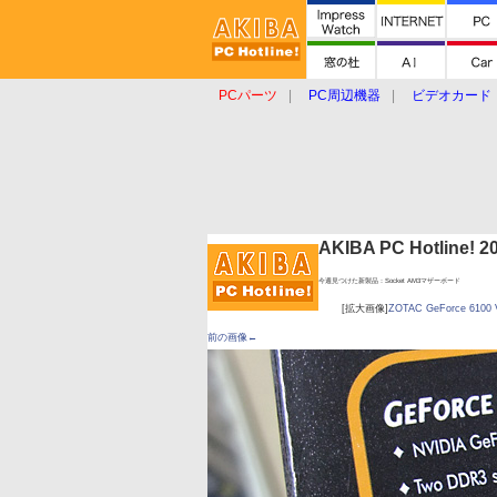
PCパーツ
PC周辺機器
ビデオカード
タブレット
おもしろグッズ
ショップ
AKIBA PC Hotline!
今週見つけた新製品：Socket AM3マザーボード
[拡大画像]
ZOTAC GeForce 6100 V
前の画像←