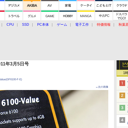
CPU
SSD
PC本体
ゲーム
電子工作
特価情報
秋葉
グルメ
イベント
価格動向
 2011年3月5日号
1
alue(GF6100-F-E)
→次の画像