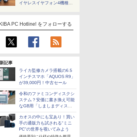
イヤレスイヤフォン4機種を
一気に聴く
KIBA PC Hotline! をフォローする
新記事
ライカ監修カメラ搭載の6.5
インチスマホ「AQUOS R9」
が39,000円！中古セール
令和のファミコンディスクシ
ステム？安価に書き換え可能
なGB用「しましまディスク
システム」
カオスの中にも宝あり！買い
手の通販力も試される“ミニ
PC”の世界を覗いてみよう
価格帯別に仕様や特徴を整理、