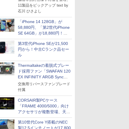
11製品をピックアップ text by
石川 ひさよし
「iPhone 14 128GB」が
58,880円、「第2世代iPhone
SE 64GB」が18,880円！中
古Bランク品セール
第3世代iPhone SEが21,500
円から！中古Cランク品セー
ル
Thermaltakeの着脱式ブレー
ド採用ファン「SWAFAN 120
EX INFINITY ARGB Sync」
に単品パッケージ
交換用リバースファンブレード
付属
CORSAIR製PCケース
「FRAME 4000/5000」向け
アクセサリが複数登場、天然
木製パネルや背面コネクタ対
第10世代Core Y搭載のNEC
応トレイなど
製12.5インチノートが17,800