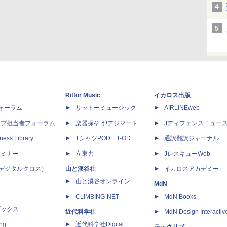
Rittor Music
イカロス出版
dフォーラム
リットーミュージック
AIRLINEweb
ップ担当者フォーラム
楽器探そう!デジマート
Jディフェンスニュー
ness Library
TシャツPOD T-OD
通訳翻訳ジャーナル
セミナー
立東舎
JレスキューWeb
 X（デジタルクロス）
山と溪谷社
イカロスアカデミー
山と溪谷オンライン
MdN
CLIMBING-NET
MdN Books
ブックス
近代科学社
MdN Design Interactiv
ing
近代科学社Digital