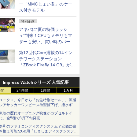
ー「MMCじょい君」のケー
ス付きモデル
特別企画
アキバに“夏の特価ラッシ
ュ”到来！CPUもメモリもマ
ザーも安い、買い時のパーツ
は？【8月7日(金)22時配信】
第12世代Core搭載の14イン
チワークステーション
「ZBook Firefly 14 G9」が
79,800円！秋葉原で中古PC
セール
Impress Watchシリーズ 人気記事
時間
24時間
1週間
1カ月
ユニクロ、今日から「お盆特別セール」。涼感
シアサッカーワンピース待望値下げ、撥水ギア
ショーツは1990円に
東映の歴代オープニング映像がカプセルトイ
に。全5種で8月下旬発売
令和のファミコンディスクシステム？安価に書
き換え可能なGB用「しましまディスクシステ
ム」