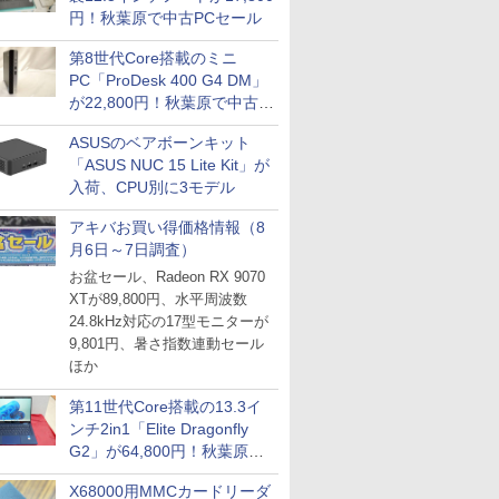
円！秋葉原で中古PCセール
第8世代Core搭載のミニ
PC「ProDesk 400 G4 DM」
が22,800円！秋葉原で中古
PCセール
ASUSのベアボーンキット
「ASUS NUC 15 Lite Kit」が
入荷、CPU別に3モデル
アキバお買い得価格情報（8
月6日～7日調査）
お盆セール、Radeon RX 9070
XTが89,800円、水平周波数
24.8kHz対応の17型モニターが
9,801円、暑さ指数連動セール
ほか
第11世代Core搭載の13.3イ
ンチ2in1「Elite Dragonfly
G2」が64,800円！秋葉原で
中古PCセール
X68000用MMCカードリーダ