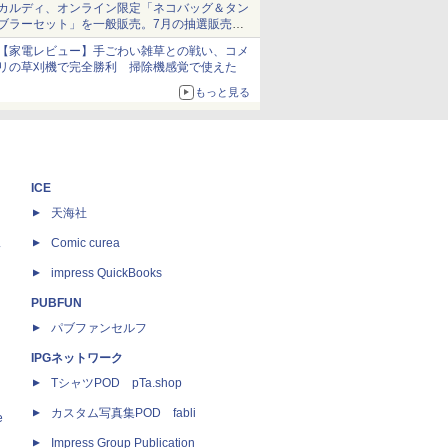
カルディ、オンライン限定「ネコバッグ＆タン
ブラーセット」を一般販売。7月の抽選販売の
当選無効分
【家電レビュー】手ごわい雑草との戦い、コメ
リの草刈機で完全勝利 掃除機感覚で使えた
もっと見る
ICE
天海社
ス
Comic curea
impress QuickBooks
PUBFUN
パブファンセルフ
IPGネットワーク
TシャツPOD pTa.shop
カスタム写真集POD fabli
e
Impress Group Publication