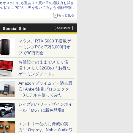
カオスの中にも宝あり！買い手の通販力も試さ
れる“ミニPC”の世界を覗いてみよう 価格帯別に
仕様や特徴を整理、11製品をピックアップ text
もっと見る
by 石川 ひさよし
Special Site
マウス、RTX 5060 Ti搭載ゲ
ーミングPCが7万5,000円オ
フで30万円台！
お値段そのままでメモリ倍
増！メモリ32GBの「お得な
ゲーミングノート」
Amazon プライムデー過去最
安! Anker注目プロジェクタ
ー3モデルを使ってみた
レイズのパワーデザインホイ
ール「M6」に新色登場!!
エントリーなのに脅威の実
力!「Osprey」Noble Audioワ