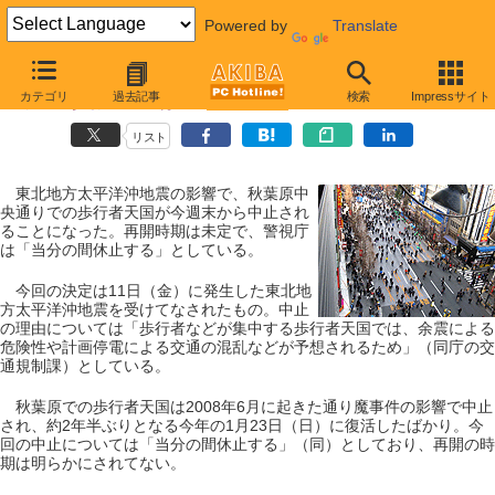
Powered by
Translate
【 2011年3月19日号 】
カテゴリ
過去記事
検索
Impressサイト
アキバの歩行者天国は当面中止に
リスト
東北地方太平洋沖地震の影響で、秋葉原中
央通りでの歩行者天国が今週末から中止され
ることになった。再開時期は未定で、警視庁
は「当分の間休止する」としている。
今回の決定は11日（金）に発生した東北地
方太平洋沖地震を受けてなされたもの。中止
の理由については「歩行者などが集中する歩行者天国では、余震による
危険性や計画停電による交通の混乱などが予想されるため」（同庁の交
通規制課）としている。
秋葉原での歩行者天国は2008年6月に起きた通り魔事件の影響で中止
され、約2年半ぶりとなる今年の1月23日（日）に復活したばかり。今
回の中止については「当分の間休止する」（同）としており、再開の時
期は明らかにされてない。