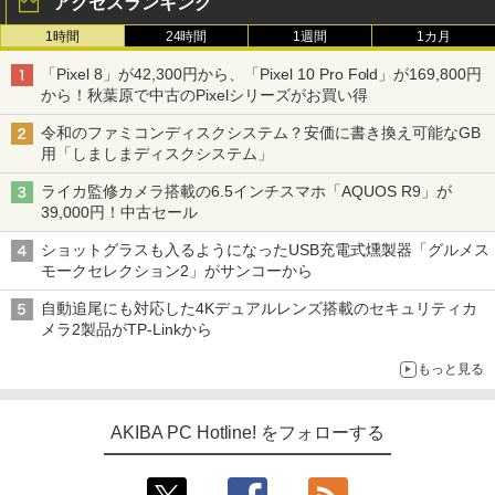
アクセスランキング
1時間
24時間
1週間
1カ月
「Pixel 8」が42,300円から、「Pixel 10 Pro Fold」が169,800円
から！秋葉原で中古のPixelシリーズがお買い得
令和のファミコンディスクシステム？安価に書き換え可能なGB
用「しましまディスクシステム」
ライカ監修カメラ搭載の6.5インチスマホ「AQUOS R9」が
39,000円！中古セール
ショットグラスも入るようになったUSB充電式燻製器「グルメス
モークセレクション2」がサンコーから
自動追尾にも対応した4Kデュアルレンズ搭載のセキュリティカ
メラ2製品がTP-Linkから
もっと見る
AKIBA PC Hotline! をフォローする