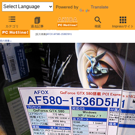
Powered by
Translate
AKIBA PC Hotline! 2011年3月19日号
カテゴリ
過去記事
検索
Impressサイト
今週見つけた新製品：ビデオカード
[拡大画像]
AFOX AF580-1536D5H1
前の画像←