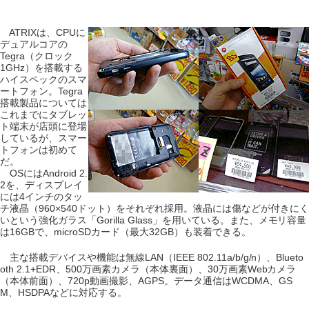
ATRIXは、CPUに
デュアルコアの
Tegra（クロック
1GHz）を搭載する
ハイスペックのスマ
ートフォン。Tegra
搭載製品については
これまでにタブレッ
ト端末が店頭に登場
しているが、スマー
トフォンは初めて
だ。
OSにはAndroid 2.
2を、ディスプレイ
には4インチのタッ
チ液晶（960×540ドット）をそれぞれ採用。液晶には傷などが付きにく
いという強化ガラス「Gorilla Glass」を用いている。また、メモリ容量
は16GBで、microSDカード（最大32GB）も装着できる。
主な搭載デバイスや機能は無線LAN（IEEE 802.11a/b/g/n）、Blueto
oth 2.1+EDR、500万画素カメラ（本体裏面）、30万画素Webカメラ
（本体前面）、720p動画撮影、AGPS。データ通信はWCDMA、GS
M、HSDPAなどに対応する。