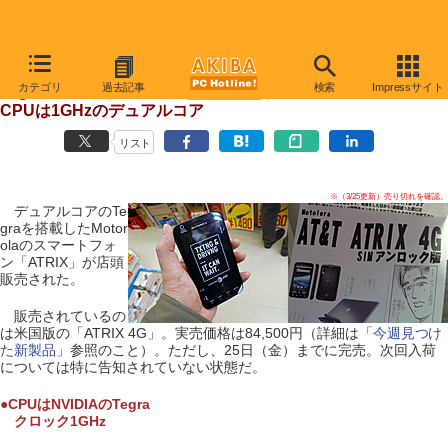
【 2011年3月26日号 】
カテゴリ
過去記事
検索
Impressサイト
Tegra搭載の高性能スマートフォンが販売、
CPUは1GHzのデュアルコア
リスト
※（3/25更新）売り切れを確認。
デュアルコアのTe
graを搭載したMotor
olaのスマートフォ
ン「ATRIX」が店頭
販売された。
販売されているの
は米国版の「ATRIX 4G」。実売価格は84,500円（詳細は「
今週見つけ
た新製品
」参照のこと）。ただし、25日（金）までに完売。次回入荷
については特に告知されていない状態だ。
●CPUはNVIDIAのTegra
クロック1GHz