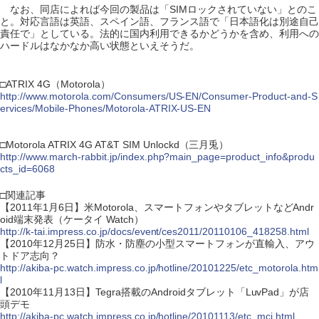
なお、同店によれば今回の製品は「SIMロックされていない」とのこ
と。対応言語は英語、スペイン語、フランス語で「日本語化は別途自己
責任で」としている。法的に国内利用できるかどうかを含め、利用への
ハードルはなかなか高い状態といえそうだ。
□ATRIX 4G（Motorola）
http://www.motorola.com/Consumers/US-EN/Consumer-Product-and-S
ervices/Mobile-Phones/Motorola-ATRIX-US-EN
□Motorola ATRIX 4G AT&T SIM Unlockd（三月兎）
http://www.march-rabbit.jp/index.php?main_page=product_info&produ
cts_id=6068
□関連記事
【2011年1月6日】米Motorola、スマートフォンやタブレットなどAndr
oid端末発表（ケータイ Watch）
http://k-tai.impress.co.jp/docs/event/ces2011/20110106_418258.html
【2010年12月25日】防水・防塵の小型スマートフォンが直輸入、アウ
トドア志向？
http://akiba-pc.watch.impress.co.jp/hotline/20101225/etc_motorola.htm
l
【2010年11月13日】Tegra搭載のAndroidタブレット「LuvPad」が店
頭デモ
http://akiba-pc.watch.impress.co.jp/hotline/20101113/etc_mcj.html