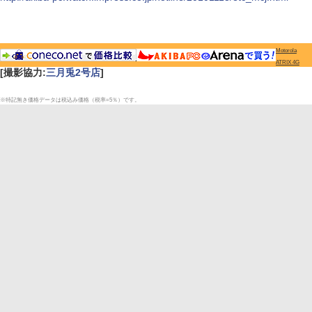
Motorola
ATRIX 4G
[撮影協力:
三月兎2号店
]
※特記無き価格データは税込み価格（税率=5％）です。