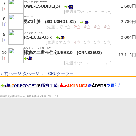
オウルテック/Owltech
7
OWL-ESODIDE(B)
1,680円
[
↑
]
[先週まで:−→−→−→−→−]
エアリア
8
男の山脈 (SD-U3HD1-S1)
2,780円
[
↓
]
[先週まで:7位→
3位
→
4位
→
4位
→
4位
]
ラトックシステム
9
RS-EC32-U3R
8,884円
[
↓
]
[先週まで:5位→
4位
→5位→5位→5位]
センチュリー/CENTURY
10
裸族の二世帯住宅USB3.0 (CRNS35U3)
13,113円
[
↑
]
[先週まで:−→−→−→−→−]
←前ページ
|
次ページ→：CPUクーラー
※特記無き価格データは税込み価格（税率=5％）です。