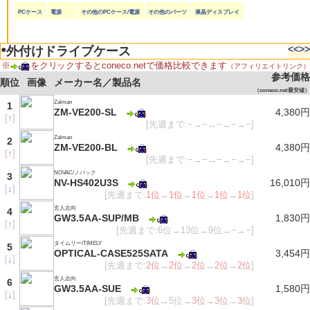
PCケース
電源
その他のPCケース/電源
その他のパーツ
液晶ディスプレイ
●
<<
>>
外付けドライブケース
※
をクリックするとconeco.netで価格比較できます
（アフィリエイトリンク）
参考価格
順位
画像
メーカー名／製品名
（coneco.net最安値）
Zalman
1
ZM-VE200-SL
4,380円
[
↑
]
[先週まで:−→−→−→−→−]
Zalman
2
ZM-VE200-BL
4,380円
[
↑
]
[先週まで:−→−→−→−→−]
NOVAC/ノバック
3
NV-HS402U3S
16,010円
[
↓
]
[先週まで:
1位
→
1位
→
1位
→
1位
→
1位
]
玄人志向
4
GW3.5AA-SUP/MB
1,830円
[
↑
]
[先週まで:6位→13位→9位→−→−]
タイムリー/TIMELY
5
OPTICAL-CASE525SATA
3,454円
[
↓
]
[先週まで:
2位
→
2位
→
2位
→
2位
→
2位
]
玄人志向
6
GW3.5AA-SUE
1,580円
[
↓
]
[先週まで:
3位
→5位→
3位
→
3位
→
3位
]