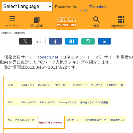
Powered by
Translate
【 2011年3月26日号 】
カテゴリ
過去記事
検索
Impressサイト
coneco.net人気ランキング（PCパーツ編）
（2011/3/16〜2011/3/22）
リスト
価格比較サイト「
coneco.net
（コネコネット）」が、サイト利用者の
動向を元に集計したPCパーツ人気ランキングを紹介します。
集計期間は2011/3/16〜2011/3/22です。
CPU
DDR2メモリ
DDR3メモリ
マザーボード
ビデオカード
キャプチャ
その他カード類
SSD
3.5インチHDD
2.5インチHDD
Blu-rayドライブ
その他ドライブベイ内蔵品
リムーバブルHDDケース
CPUクーラー
その他の冷却パーツ
PC自作キット
外付けドライブケース