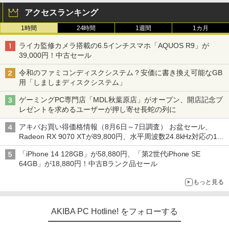
アクセスランキング
1時間
24時間
1週間
1カ月
ライカ監修カメラ搭載の6.5インチスマホ「AQUOS R9」が
39,000円！中古セール
令和のファミコンディスクシステム？安価に書き換え可能なGB
用「しましまディスクシステム」
ゲーミングPC専門店「MDL秋葉原店」がオープン、開店記念プ
レゼントを求めるユーザーが押し寄せ長蛇の列に
アキバお買い得価格情報（8月6日～7日調査） お盆セール、
Radeon RX 9070 XTが89,800円、水平周波数24.8kHz対応の17
型モニターが9,801円、暑さ指数連動セール ほか
「iPhone 14 128GB」が58,880円、「第2世代iPhone SE
64GB」が18,880円！中古Bランク品セール
もっと見る
AKIBA PC Hotline! をフォローする