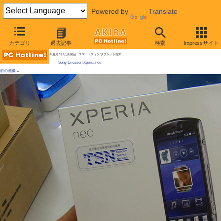
Powered by
Translate
AKIBA PC Hotline! 2011年4月2日号
カテゴリ
過去記事
検索
Impressサイト
[拡大画像]
国内未発売の「PlayStationケータイ」が直輸入で発売、Xperia neoも同時入荷
今週見つけた新製品：スマートフォン/タブレット端末
Sony Ericsson Xperia neo
前の画像←